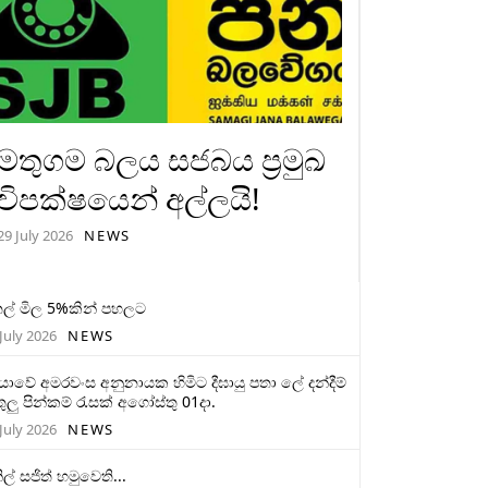
මතුගම බලය සජබය ප්‍රමුඛ
විපක්ෂයෙන් අල්ලයි!
29 July 2026
NEWS
ල් මිල 5%කින් පහලට
July 2026
NEWS
මියාවේ අමරවංස අනුනායක හිමිට දීඝායු පතා ලේ දන්දීම්
ුලු පින්කම් රැසක් අගෝස්තු 01දා.
July 2026
NEWS
ිල් සජිත් හමුවෙති...