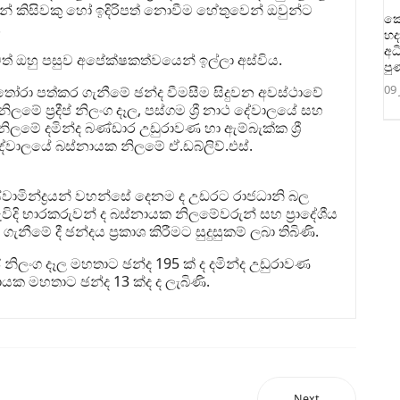
් කිසිවකු හෝ ඉදිරිපත් නොවීම හේතුවෙන් ඔවුන්ට
කො
.
හද
අධ
ත් ඔහු පසුව අපේක්ෂකත්වයෙන් ඉල්ලා අස්විය.
පු
09 
ෝරා පත්කර ගැනීමේ ඡන්ද වීමසීම සිදුවන අවස්ථාවේ
ේ ප්‍රදීප් නිලංග දෑල, පස්ගම ශ්‍රී නාථ දේවාලයේ සහ
ේ දමින්ද බණ්ඩාර උඩුරාවණ හා ඇම්බැක්ක ශ්‍රී
ාලයේ බස්නායක නිලමේ ඒ.ඩබ්ලිව්.එස්.
්වාමින්ද්‍රයන් වහන්සේ දෙනම ද උඩරට රාජධානි බල
ැවිදි භාරකරුවන් ද බස්නායක නිලමේවරුන් සහ ප්‍රාදේශීය
මේ දී ඡන්දය ප්‍රකාශ කිරීමට සුදුසුකම් ලබා තිබිණි.
රදීප් නිලංග දෑල මහතාට ඡන්ද 195 ක් ද දමින්ද උඩුරාවණ
ායක මහතාට ඡන්ද 13 ක්ද ද ලැබිණි.
Next