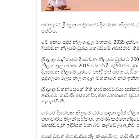
මහනුවර ශ්‍රී දළදා මාලිගාවේ දියවඩන නිලමේ ධ
පත්විය.
මේ අනුව ප්‍රදීප් නිලංග දෑල මහතාට 2035 දක්ව
දියවඩන නිලමේ ධුරය හෙබවීමේ අවස්ථාව හිම
ශ්‍රී දළදා මාලිගාවේ දියවඩන නිලමේ ධුරයට 200
නිලංග දෑල මහතා 2015 වසරේ දී යළිත් එම ධු
දියවඩන නිලමේ ධුරයට පත්වීමත් සමග වැඩිම ක
පුද්ගලයා ලෙස නිලංග දෑල මහතාගේ නම ඉතිහ
ශ්‍රී දළදා වහන්සේගේ ගිහි භාරකාරවරයා පත්ක
ආර්.එම්. ගාමිණි සෙනෙවිරත්න මහතාගේ ප්‍ර
පැවැත්විණි.
මෙවර දියවඩන නිලමේ ධුරය සඳහා ප්‍රදීප් නිලං
මහාචාර්ය තිලක් සුබසිංහ, ගාමිණි කළුහෙන්දිව
මහත්වරුන් ඉදිරිපත් වන බව කල්වේලා ඇතිව ප්‍ර
එසේ වුවත් මහාචාර්ය තිලක් සුබසිංහ, ගාමිණි 