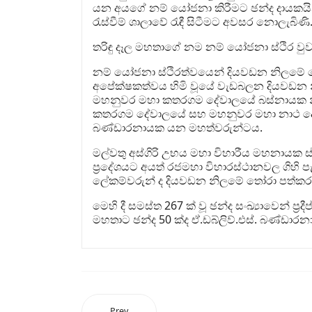
යන අයගේ නම් යෝජනා කිරීමට ඡන්ද දායකයින
රැස්වීම් ශාලාවේ රැඳී සිටීමට අවසර නොලැබිණි
තරිඳු දෑල මහතාගේ නම නම් යෝජනා ස්ථිර වුව
නම් යෝජනා ස්ථිරත්වයෙන් දියවඩන නිලමේ ත
අපේක්ෂකත්වය හිමි වූයේ වැඩබලන දියවඩන නිලම
මහනුවර මහා කතරගම දේවාලයේ බස්නායක නිලම
කතරගම දේවාලයේ සහ මහනුවර මහා නාථ දේව
බණ්ඩාරනායක යන මහත්වරුන්ටය.
මල්වතු අස්ගිරි උභය මහා විහාරීය මහනායක ස
ප්‍රදේශයට අයත් රජමහා විහාරස්ථානවල ගිහි ප
ලේකම්වරුන් ද දියවඩන නිලමේ තෝරා පත්කර ගැනී
මෙහි දී සමස්ත 267 ක් වූ ඡන්ද සංඛ්‍යාවෙන් ප්‍
මහතාට ඡන්ද 50 ක්ද ඒ.ඩබ්ලිව්.එස්. බණ්ඩාරන
Prev