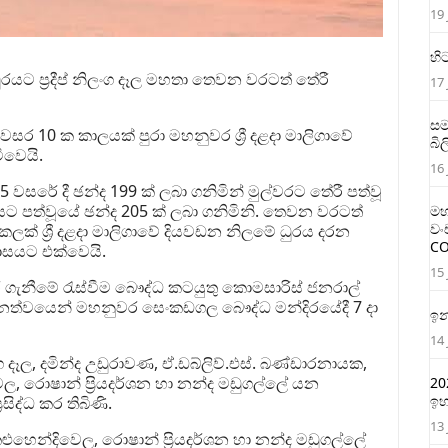
19 
හි
ුරයට ප්‍රදීප් නිලංග දෑල මහතා තෙවන වරටත් තේරී
17 
සම
ා වසර 10 ක කාලයක් පුරා මහනුවර ශ්‍රී දළදා මාලිගාවේ
බි
ිවෙයි.
16 
5 වසරේ දී ඡන්ද 199 ක් ලබා ගනිමින් මුල්වරට තේරී පත්වූ
රයට පත්වූයේ ඡන්ද 205 ක් ලබා ගනිමිනි. තෙවන වරටත්
මහ
වං
ලක් ශ්‍රී දළදා මාලිගාවේ දියවඩන නිලමේ ධුරය දරන
CO
ාසයට එක්වෙයි.
15 
ර ගැනීමේ රැස්වීම බෞද්ධ කටයුතු කොමසාරිස් ජනරාල්
ධානත්වයෙන් මහනුවර සෙංකඩගල බෞද්ධ මන්දිරයේදී 7 දා
ඉන
14 
ග දෑල, දමින්ද උඩුරාවණ, ඒ.ඩබ්ලිව්.එස්. බණ්ඩාරනායක,
ෙල, රොෂාන් ප්‍රියදර්ශන හා නන්ද මඩුගල්ලේ යන
20
ඉහ
සිද්ධ කර තිබිණි.
13 
කළුහෙන්දිවෙල, රොෂාන් ප්‍රියදර්ශන හා නන්ද මඩුගල්ලේ