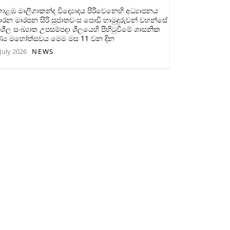
ළඹ මාලිගාකන්ද විද්‍යොදය පිරිවෙනෙහි අධ්‍යාපනය
ාරන මාරපන සිරි සුජාතවංස පොඩි හාමුදුරුවන් වහන්සේ
ිශීල සංඛ්‍යාත උපසම්පදා ශීලයෙහි පිහිටුවීමේ ශාසනික
ණ්‍ය මහෝත්සවය මෙම මස 11 වන දින
July 2026
NEWS