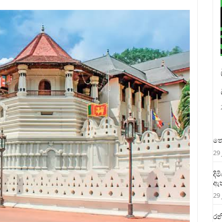
තෙ
29 
දි
ඇත
29 
රන