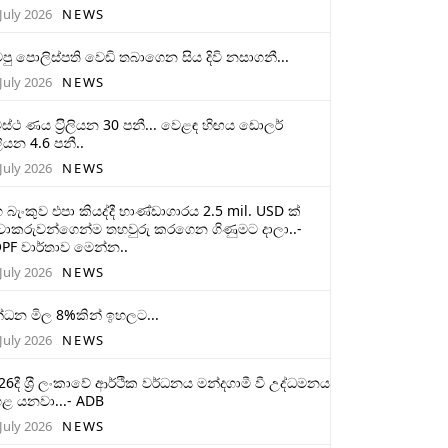
July 2026
NEWS
ටපු පොලිස්පති වෙඩි තබාගෙන සිය දිවි නසාගනී...
July 2026
NEWS
ස්ථ ණය ට‍්‍රිලියන 30 පනී... වෙළඳ හිඟය ඩොලර්
ලියන 4.6 පනී..
July 2026
NEWS
 බැංකුව එපා කියද්දී භාණ්ඩාගාරය 2.5 mil. USD ක්
චාකරුවන්ගෙන්ම තහවුරු කරගෙන ගිණුමට දාලා..-
PF වාර්තාව මෙන්න..
July 2026
NEWS
්ධන මිල 8%කින් ඉහලට...
July 2026
NEWS
26දී ශ‍්‍රී ලංකාවේ ආර්ථික වර්ධනය මන්දගාමී වී උද්ධමනය
ළ යනවා...- ADB
July 2026
NEWS