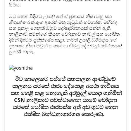
සිටිය.
මට මතක විදියට උපාලි ගේ ඒ ප්‍රකාශය නිසා ඔහු සහ
නිශාන්ත රණතුංග අතරත් මත ගැටුමක් හටගත්ත. මහින්ද
සහ පුතාල ගෙනුත් ඔහුට දෝෂදර්ශනයක් එන්න ඇති.
නාලිකාව තමන්ගේ කියන චෝදනාව නාමල් සහ යෝෂිත
දිගින් දිගටම ප්‍රතික්ෂේප කළා. නමුත් උපාලි ධර්මදාස ගේ
ප්‍රකාශය නිසා ඔවුන් හංගගෙන හිටපු දේ තවදුරටත් රහසක්
වුණේ නැහැ.
ඊට කාලෙකට පස්සේ යහපාලන ආණ්ඩුවේ
පාලනය යටතේ රාජ්‍ය දේපොළ අයථා භාවිතය
සහ හෙළි කළ නොහැකි අරමුදල් යොදා ගනිමින්
CSN නාලිකාව පවත්වාගෙන යාමේ චෝදනා
යටතේ යෝෂිත රාජපක්ෂ අත් අඩංගුවට ගෙන
රක්ෂිත බන්ධනාගාරගත කෙරුණා.