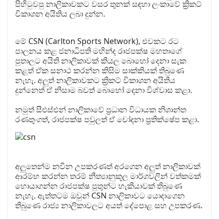
පිහිටුවපු නාලිකාවකට වසර තුනක් සඳහා ලංකාවේ ක්‍රිකට්
විකාශන අයිතිය ලබා දුන්න.
මේ CSN (Carlton Sports Network), එවකට රට
පාලනය කළ ජනාධිපති මහින්ද රාජපක්ෂ මහතාගේ
පුතාලට අයිති නාලිකාවක් කියල බොහෝ දෙනා සැක
කළත් ඒක සනාථ කරන්න කිසිම සාක්කියක් තිබුණෙ
නැහැ. අලුත් නාලිකාවකට ක්‍රිකට් විකාශන අයිතිය
දුන්නෙත් ඒ නිසාම බවත් බොහෝ දෙනා විශ්වාස කළා.
නමුත් සීඑස්එන් නාලිකාවේ ප්‍රධාන විධායක නිශාන්ත
රණතුංගත්, රාජපක්ෂ පවුලත් ඒ චෝදනා ප්‍රතික්ෂේප කළා.
අලුතෙන්ම නවීන උපකරණත් අරගෙන අලුත් නාලිකාවක්
ආරම්භ කරන්න තරම් නීත්‍යානුකූල මාර්ගවලින් වත්කමක්
හොයාගන්න රාජපක්ෂ පුතුන්ට හැකියාවක් තිබුණෙ
නැහැ. ඇත්තටම ඔවුන් CSN නාලිකාවට යොදාගෙන
තිබුණෙ රාජ්‍ය නාලිකාවලට අයත් දේපොළ සහ උපකරණ.