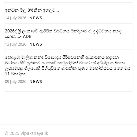
ඉන්ධන මිල 8%කින් ඉහලට...
14 July 2026
NEWS
2026දී ශ‍්‍රී ලංකාවේ ආර්ථික වර්ධනය මන්දගාමී වී උද්ධමනය ඉහළ
යනවා...- ADB
13 July 2026
NEWS
කොළඹ මාලිගාකන්ද විද්‍යොදය පිරිවෙනෙහි අධ්‍යාපනය හදාරන
මාරපන සිරි සුජාතවංස පොඩි හාමුදුරුවන් වහන්සේ අධිශීල සංඛ්‍යාත
උපසම්පදා ශීලයෙහි පිහිටුවීමේ ශාසනික පුණ්‍ය මහෝත්සවය මෙම මස
11 වන දින
09 July 2026
NEWS
© 2025 Vipakshaya.lk