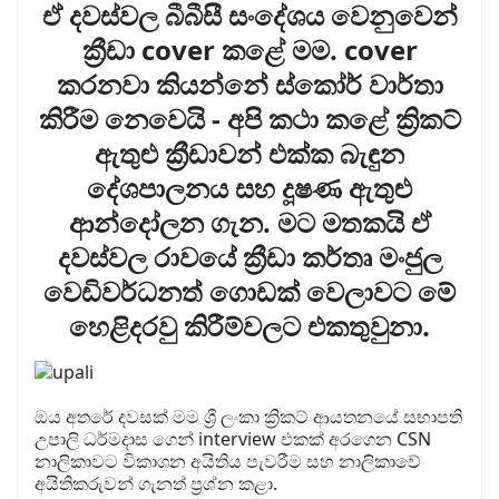
ඒ දවස්වල බීබීසී සංදේශය වෙනුවෙන්
ක්‍රීඩා cover කළේ මම. cover
කරනවා කියන්නේ ස්කෝර් වාර්තා
කිරීම නෙවෙයි - අපි කථා කළේ ක්‍රිකට්
ඇතුළු ක්‍රීඩාවන් එක්ක බැඳුන
දේශපාලනය සහ දූෂණ ඇතුළු
ආන්දෝලන ගැන. මට මතකයි ඒ
දවස්වල රාවයේ ක්‍රීඩා කර්තෘ මංජුල
වෙඩිවර්ධනත් ගොඩක් වෙලාවට මේ
හෙළිදරවු කිරීම්වලට එකතුවුනා.
ඔය අතරේ දවසක් මම ශ්‍රී ලංකා ක්‍රිකට් ආයතනයේ සභාපති
උපාලි ධර්මදාස ගෙන් interview එකක් අරගෙන CSN
නාලිකාවට විකාශන අයිතිය පැවරීම සහ නාලිකාවේ
අයිතිකරුවන් ගැනත් ප්‍රශ්න කළා.