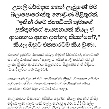
උපාලි ධර්මදාස ගෙන් ලැබුණේ මම
බලාපොරොත්තු නොවුණ පිළිතුරක්.
"ඉතින් රටේ ජනාධිපති තුමාගේ
පුත්තුන්ගේ ආයතනයක් කියල ඒ
ආයතනය අහක දාන්නද කියන්නේ?,"
කියල ඔහුට එකපාරටම කිය වුණා.
එතෙක් ප්‍රසිද්ධ රහසක් වෙලා තිබුණ සීඑස්එන්, ජනාධිපති
මහින්ද රාජපක්ෂගේ පුතාලට අයිති නාලිකාවක් බව ශ්‍රී
ලංකා ක්‍රිකට් ආයතනය පළමුවරට පිළිගත්තෙ ඒ විදියට.
(සබැඳි ලිපිය මතු පළවේ).
කොහොම වුණත් එම නාලිකාවට ක්‍රිකට් විකාශන අයිතිය
ලබාදුන්නේ එය ජනපති පුතුන්ගේ නාලිකාවක් නිසා
නොවන බවත් ඔහු අවධාරණය කළා.
නාලිකාවට විකාශන අයිතිය දෙන්න කියල තමන්ට කිසිදු
දේශපාලන බලපෑමක් එල්ල නොවූ අතර, එහිදී සියල්ල
ටෙන්ඩර් පටිපාටියට අනුව සිදුවූ බවත් සභාපතිවරයා කියා