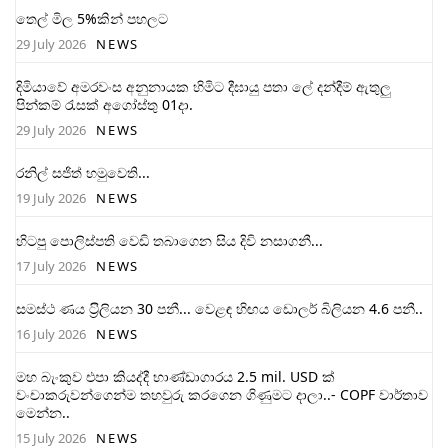
තෙල් මිල 5%කින් පහලට
29 July 2026
NEWS
දිමියාවේ අමරවංස අනුනායක හිමිට දීඝායු පතා ලේ දන්දීම් ඇතුලු
පින්කම් රැසක් අගෝස්තු 01දා.
29 July 2026
NEWS
රනිල් සජිත් හමුවෙති...
19 July 2026
NEWS
හිටපු පොලිස්පති වෙඩි තබාගෙන සිය දිවි නසාගනී...
17 July 2026
NEWS
සමස්ථ ණය ට‍්‍රිලියන 30 පනී... වෙළඳ හිඟය ඩොලර් බිලියන 4.6 පනී..
16 July 2026
NEWS
මහ බැංකුව එපා කියද්දී භාණ්ඩාගාරය 2.5 mil. USD ක්
වංචාකරුවන්ගෙන්ම තහවුරු කරගෙන ගිණුමට දාලා..- COPF වාර්තාව
මෙන්න..
15 July 2026
NEWS