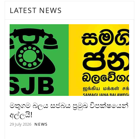
LATEST NEWS
මතුගම බලය සජබය ප්‍රමුඛ විපක්ෂයෙන්
අල්ලයි!
29 July 2026
NEWS