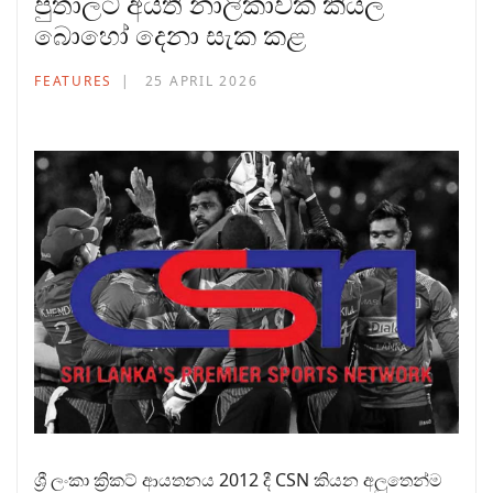
පුතාලට අයිති නාලිකාවක් කියල
බොහෝ දෙනා සැක කළ
FEATURES
25 APRIL 2026
ශ්‍රී ලංකා ක්‍රිකට් ආයතනය 2012 දී CSN කියන අලුතෙන්ම