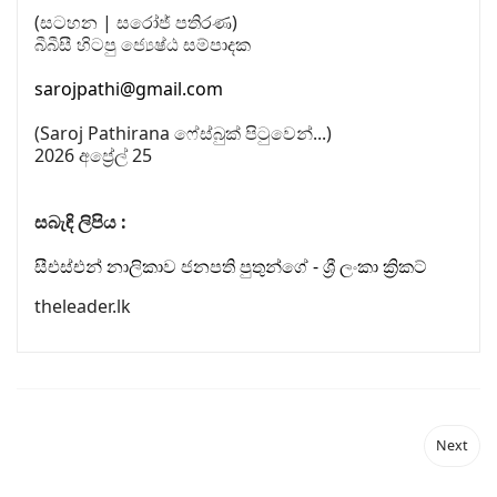
(සටහන | සරෝජ් පතිරණ)
බීබීසී හිටපු ජ්‍යෙෂ්ඨ සම්පාදක
sarojpathi@gmail.com
(Saroj Pathirana ෆේස්බුක් පිටුවෙන්...)
2026 අප්‍රේල් 25
සබැඳි ලිපිය :
සීඑස්එන් නාලිකාව ජනපති පුතුන්ගේ - ශ්‍රී ලංකා ක්‍රිකට්
theleader.lk
Next