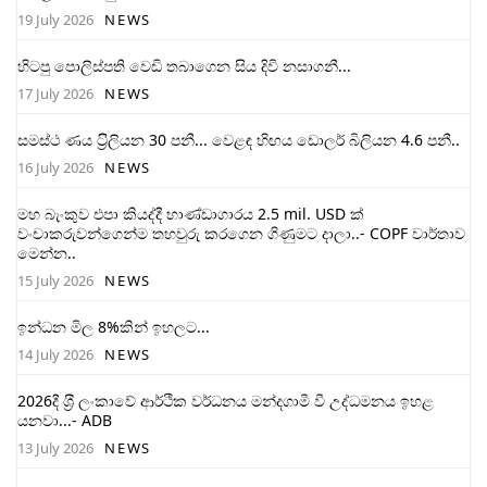
19 July 2026
NEWS
හිටපු පොලිස්පති වෙඩි තබාගෙන සිය දිවි නසාගනී...
17 July 2026
NEWS
සමස්ථ ණය ට‍්‍රිලියන 30 පනී... වෙළඳ හිඟය ඩොලර් බිලියන 4.6 පනී..
16 July 2026
NEWS
මහ බැංකුව එපා කියද්දී භාණ්ඩාගාරය 2.5 mil. USD ක්
වංචාකරුවන්ගෙන්ම තහවුරු කරගෙන ගිණුමට දාලා..- COPF වාර්තාව
මෙන්න..
15 July 2026
NEWS
ඉන්ධන මිල 8%කින් ඉහලට...
14 July 2026
NEWS
2026දී ශ‍්‍රී ලංකාවේ ආර්ථික වර්ධනය මන්දගාමී වී උද්ධමනය ඉහළ
යනවා...- ADB
13 July 2026
NEWS