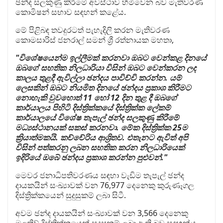
ඡන්ද සලකුණු කිරීමේ අවස්ථාව හිමිවෙන බව මැතිවරණ
කොමිෂන් සභාව සඳහන් කළේය.
මේ පිළිබඳ තවදුරටත් පැහැදිලි කරන මැතිවරණ
කොමසාරිස් ජනරාල් සමන් ශ්‍රී රත්නායක මහතා,
"විශේෂයෙන්ම ඉල්ලීමක් කරනවා ඔබට වෙන්කළ දිනයේ
ඔබගේ සහතික නිලධාරියා විසින් ඔබට වෙන්කරන ලද
කාලය තුළදී ඇවිල්ලා ඡන්දය පාවිච්චි කරන්න. යම්
ලෙසකින් ඔබට නියමිත දිනයේ ඡන්දය ප්‍රකාශ කිරීමට
නොහැකි වුවහොත් 11 හෝ 12 දින තුළ දී ඔබගේ
කාර්යාලය පිහිටි දිස්ත්‍රික්කයේ දිස්ත්‍රික්ක ලේකම්
කාර්යාලයේ විශේෂ තැපැල් ඡන්ද සලකුණු කිරීමේ
මධ්‍යස්ථානයක් සකස් කරනවා. මේක දිස්ත්‍රික්ක 25ම
ක්‍රියාත්මකයි. කච්චේරිය ආශ්‍රිතව. එතැනට ඇවිත් අපි
විසින් පත්කරනු ලබන සහතික කරන නිලධාරියෙක්
ඉදිරියේ ඔබේ ඡන්දය ප්‍රකාශ කරන්න පුළුවන්."
මෙවර ජනාධිපතිවරණය සඳහා වැඩිම තැපැල් ඡන්ද
දායකයින් සංඛ්‍යාවක් වන 76,977 දෙනෙකු කුරුණෑගල
දිස්ත්‍රික්කයෙන් සුදුසුකම් ලබා සිටී.
අවම ඡන්ද දායකයින් සංඛ්‍යාවක් වන 3,566 දෙනෙකු