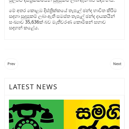
මුලතිව් දිස්ත්‍රික්කයෙන් සුදුසුකම් ලබා ඇති බව සඳහන්ය.
මේ අතර කොළඹ දිස්ත්‍රික්කයේ තැපැල් ඡන්ද භාවිත කිරීම
සඳහා සුදුසුකම් ලබා ඇති සමස්ත තැපැල් ඡන්ද දායකයින්
සංඛ්‍යාව 35,636ක් බව මැතිවරණ කොමිෂන් සභාව
සඳහන් කළේය.
Prev
Next
LATEST NEWS