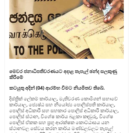
මෙවර ජනාධිපතිවරණයට අදාළ තැපැල් ඡන්ද සලකුණු
කිරීමේ
කටයුතු අදින් (04) ආරම්භ වීමට නියමිතව තිබේ.
දිස්ත්‍රික් ලේකම් කාර්යාල, මැතිවරණ කොමිශන් සභාවේ
කාර්යාල, ජ්‍යෙෂ්ඨ සහ නියෝජ්‍ය පොලිස්පති කාර්යාල,
පොලිස් අධිකාරී සහ සහකාර පොලිස් අධිකාරී කාර්යාල,
පොලිස් ස්ථාන, විශේෂ කාර්ය බළකා කඳවුරු, විශේෂ
පොලිස් ඒකක සහ ප්‍රභූ ආරක්ෂක කොට්ඨාසය යන
ස්ථානවල සේවය කරන කාර්ය මණ්ඩලවලට තැපැල්