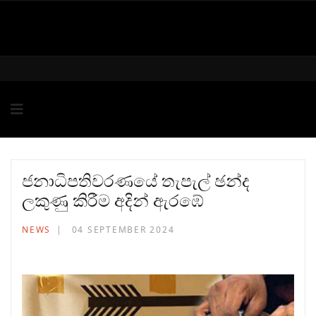
ජනාධිපතිවරණයේ තැපැල් ඡන්ද
ලකුණු කිරීම අදින් ඇරඹේ
NEWS
04 SEPTEMBER 2024