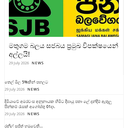
මතුගම බලය සජබය ප්‍රමුඛ විපක්ෂයෙන්
අල්ලයි!
29 July 2026
NEWS
තෙල් මිල 5%කින් පහලට
29 July 2026
NEWS
දිමියාවේ අමරවංස අනුනායක හිමිට දීඝායු පතා ලේ දන්දීම් ඇතුලු
පින්කම් රැසක් අගෝස්තු 01දා.
29 July 2026
NEWS
රනිල් සජිත් හමුවෙති...