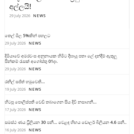
අල්ලයි!
29 July 2026
NEWS
තෙල් මිල 5%කින් පහලට
29 July 2026
NEWS
දිමියාවේ අමරවංස අනුනායක හිමිට දීඝායු පතා ලේ දන්දීම් ඇතුලු
පින්කම් රැසක් අගෝස්තු 01දා.
29 July 2026
NEWS
රනිල් සජිත් හමුවෙති...
19 July 2026
NEWS
හිටපු පොලිස්පති වෙඩි තබාගෙන සිය දිවි නසාගනී...
17 July 2026
NEWS
සමස්ථ ණය ට‍්‍රිලියන 30 පනී... වෙළඳ හිඟය ඩොලර් බිලියන 4.6 පනී..
16 July 2026
NEWS