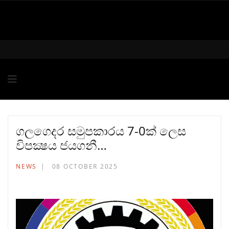
ගලගෙදර සමුපකාරය 7-0ක් ලෙස
විපක්‍ෂය ජයගනී…
NEWS
08 OCTOBER 2025