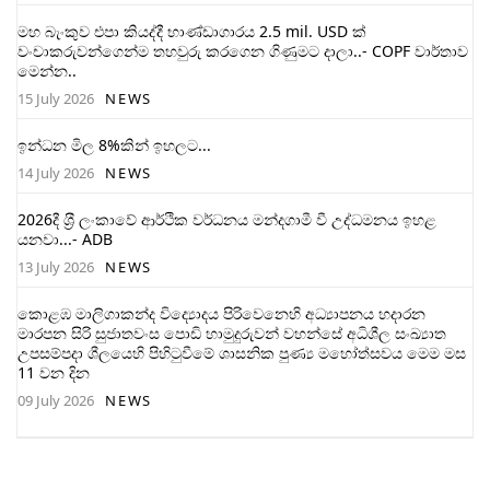
මහ බැංකුව එපා කියද්දී භාණ්ඩාගාරය 2.5 mil. USD ක්
වංචාකරුවන්ගෙන්ම තහවුරු කරගෙන ගිණුමට දාලා..- COPF වාර්තාව
මෙන්න..
15 July 2026
NEWS
ඉන්ධන මිල 8%කින් ඉහලට...
14 July 2026
NEWS
2026දී ශ‍්‍රී ලංකාවේ ආර්ථික වර්ධනය මන්දගාමී වී උද්ධමනය ඉහළ
යනවා...- ADB
13 July 2026
NEWS
කොළඹ මාලිගාකන්ද විද්‍යොදය පිරිවෙනෙහි අධ්‍යාපනය හදාරන
මාරපන සිරි සුජාතවංස පොඩි හාමුදුරුවන් වහන්සේ අධිශීල සංඛ්‍යාත
උපසම්පදා ශීලයෙහි පිහිටුවීමේ ශාසනික පුණ්‍ය මහෝත්සවය මෙම මස
11 වන දින
09 July 2026
NEWS