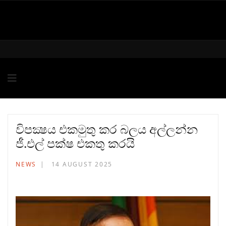
විපක්‍ෂය එකමුතු කර බලය අල්ලන්න
ජී.එල් පක්ෂ එකතු කරයි
NEWS
14 AUGUST 2025