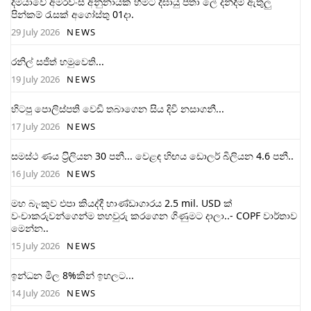
දිමියාවේ අමරවංස අනුනායක හිමිට දීඝායු පතා ලේ දන්දීම් ඇතුලු
පින්කම් රැසක් අගෝස්තු 01දා.
29 July 2026
NEWS
රනිල් සජිත් හමුවෙති...
19 July 2026
NEWS
හිටපු පොලිස්පති වෙඩි තබාගෙන සිය දිවි නසාගනී...
17 July 2026
NEWS
සමස්ථ ණය ට‍්‍රිලියන 30 පනී... වෙළඳ හිඟය ඩොලර් බිලියන 4.6 පනී..
16 July 2026
NEWS
මහ බැංකුව එපා කියද්දී භාණ්ඩාගාරය 2.5 mil. USD ක්
වංචාකරුවන්ගෙන්ම තහවුරු කරගෙන ගිණුමට දාලා..- COPF වාර්තාව
මෙන්න..
15 July 2026
NEWS
ඉන්ධන මිල 8%කින් ඉහලට...
14 July 2026
NEWS