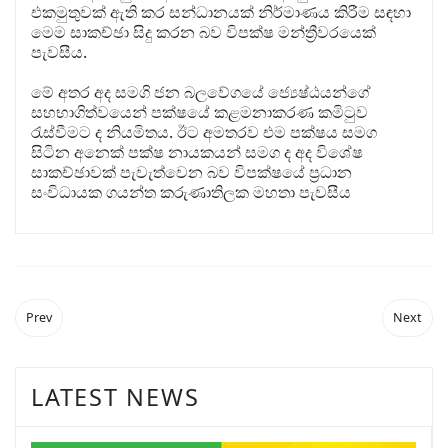
එකමුතුවක් ඇති කර සන්ධානයක් නිර්මාණය කිරීම සඳහා
මෙම සාකච්ඡා සිදු කරන බව විපක්ෂ මන්ත්‍රීවරයෙක්
පැවසීය.
මේ අතර අද සමගි ජන බලවේගයේ ජ්‍යෙෂ්ඨයන්ගේ
සහභාගිත්වයෙන් පක්ෂයේ කළමනාකරණ කමිටුව
රැස්වීමට ද නියමිතය. ඊට අමතරව එම පක්ෂය සමග
සිටින අනෙක් පක්ෂ නායකයන් සමග ද අද විශේෂ
සාකච්ඡාවක් පැවැත්වෙන බව විපක්ෂයේ ප්‍රධාන
සංවිධායක ගයන්ත කරුණාතිලක මහතා පැවසීය
Prev
Next
LATEST NEWS