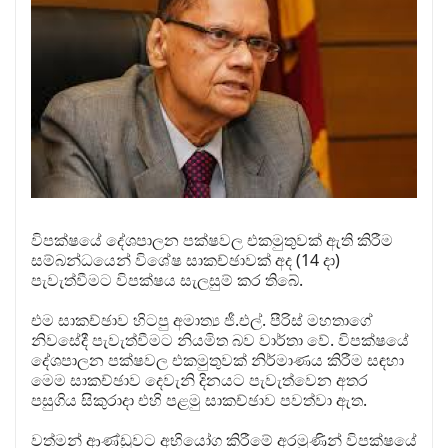
විපක්ෂයේ දේශපාලන පක්ෂවල එකමුතුවක් ඇති කිරීම
සම්බන්ධයෙන් විශේෂ සාකච්ඡාවක් අද (14 දා)
පැවැත්වීමට විපක්ෂය සැලසුම් කර තිබේ.
එම සාකච්ඡාව හිටපු අමාත්‍ය ජී.එල්. පීරිස් මහතාගේ
නිවසේදී පැවැත්වීමට නියමිත බව වාර්තා වේ. විපක්ෂයේ
දේශපාලන පක්ෂවල එකමුතුවක් නිර්මාණය කිරීම සඳහා
මෙම සාකච්ඡාව දෙවැනි දිනයට පැවැත්වෙන අතර
පසුගිය සිකුරාදා එහි පළමු සාකච්ඡාව පවත්වා ඇත.
වත්මන් ආණ්ඩුවට අභියෝග කිරීමේ අරමුණින් විපක්ෂයේ