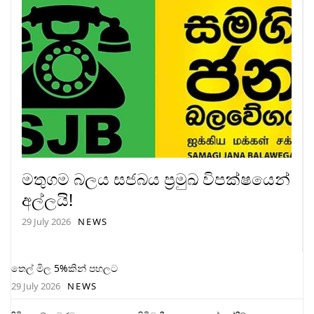
මතුගම බලය සජබය ප්‍රමුඛ විපක්ෂයෙන්
අල්ලයි!
29 July 2026
NEWS
තෙල් මිල 5%කින් පහලට
29 July 2026
NEWS