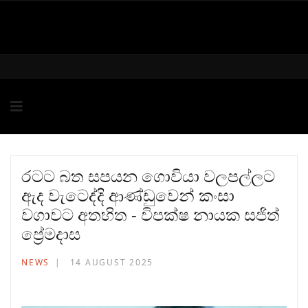
රටට බත සපයන ගොවියා වලපල්ලට
ඇද වැටෙද්දි ආණ්ඩුවෙන් කංසා
වගාවට අතහිත - විපක්ෂ නායක සජිත්
ප්‍රේමදාස
NEWS
14 AUGUST 2025