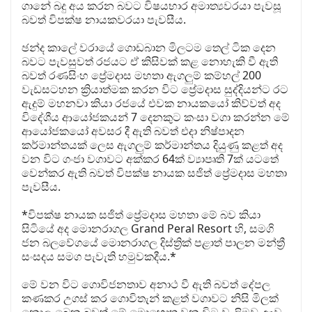
ගානේ බදු අය කරන බවට විෂයභාර අමාත්‍යවරයා පැවසූ
බවත් විපක්ෂ නායකවරයා පැවසීය.
ඡන්ද කාලේ වරායේ ගොඩබාන මිලටම තෙල් ටික දෙන
බවට පැවසුවත් රජයට ඒ කිසිවක් කළ නොහැකි වී ඇති
බවත් රණසිංහ ප්‍රේමදාස මහතා ඇගලුම් කම්හල් 200
වැඩසටහන ක්‍රියාත්මක කරන විට ප්‍රේමදාස සුද්දියන්ට රට
ඇදුම් මහනවා කියා රජයේ එවක නායකයෝ කිව්වත් අද
විදේශීය ආයෝජකයන් 7 දෙනකුට කංසා වගා කරන්න මේ
ආයෝජකයෝ අවසර දී ඇති බවත් එදා නිෂ්පාදන
කර්මාන්තයක් ලෙස ඇගලුම් කර්මාන්තය දියුණු කළත් අද
වන විට ගංජා වගාවට අක්කර 64ක් ව්‍යාපෘති 7ක් යටතේ
වෙන්කර ඇති බවත් විපක්ෂ නායක සජිත් ප්‍රේමදාස මහතා
පැවසීය.
*විපක්ෂ නායක සජිත් ප්‍රේමදාස මහතා මේ බව කියා
සිටියේ අද මොනරාගල Grand Peral Resort හි, සමගි
ජන බලවේගයේ මොනරාගල දිස්ත්‍රික් පළාත් පාලන මන්ත්‍රී
සංසදය සමග පැවැති හමුවකදීය.*
මේ වන විට ගොවිජනතාව අනාථ වී ඇති බවත් දේපල
කණකර උගස් කර ගොවිතැන් කළත් වගාවට නිසි මිලක්