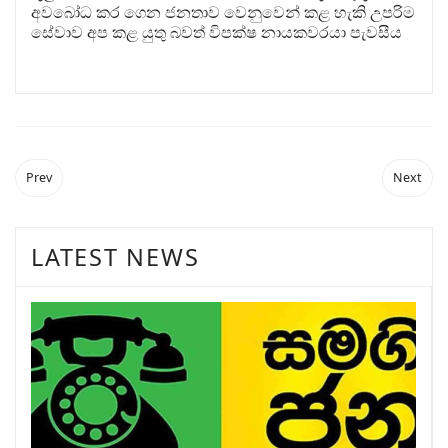
අවබෝධ කර ගෙන ජනතාව වෙනුවෙන් කළ හැකි උපරිම
සේවාව අප කළ යුතු බවත් විපක්ෂ නායකවරයා පැවසීය
Prev
Next
LATEST NEWS