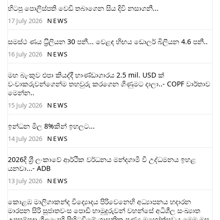
හිටපු පොලිස්පති වෙඩි තබාගෙන සිය දිවි නසාගනී...
17 July 2026
NEWS
සමස්ථ ණය ට‍්‍රිලියන 30 පනී... වෙළඳ හිඟය ඩොලර් බිලියන 4.6 පනී..
16 July 2026
NEWS
මහ බැංකුව එපා කියද්දී භාණ්ඩාගාරය 2.5 mil. USD ක්
වංචාකරුවන්ගෙන්ම තහවුරු කරගෙන ගිණුමට දාලා..- COPF වාර්තාව
මෙන්න..
15 July 2026
NEWS
ඉන්ධන මිල 8%කින් ඉහලට...
14 July 2026
NEWS
2026දී ශ‍්‍රී ලංකාවේ ආර්ථික වර්ධනය මන්දගාමී වී උද්ධමනය ඉහළ
යනවා...- ADB
13 July 2026
NEWS
කොළඹ මාලිගාකන්ද විද්‍යොදය පිරිවෙනෙහි අධ්‍යාපනය හදාරන
මාරපන සිරි සුජාතවංස පොඩි හාමුදුරුවන් වහන්සේ අධිශීල සංඛ්‍යාත
උපසම්පදා ශීලයෙහි පිහිටුවීමේ ශාසනික පුණ්‍ය මහෝත්සවය මෙම මස