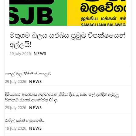
මතුගම බලය සජබය ප්‍රමුඛ විපක්ෂයෙන්
අල්ලයි!
29 July 2026
NEWS
තෙල් මිල 5%කින් පහලට
29 July 2026
NEWS
දිමියාවේ අමරවංස අනුනායක හිමිට දීඝායු පතා ලේ දන්දීම් ඇතුලු
පින්කම් රැසක් අගෝස්තු 01දා.
29 July 2026
NEWS
රනිල් සජිත් හමුවෙති...
19 July 2026
NEWS