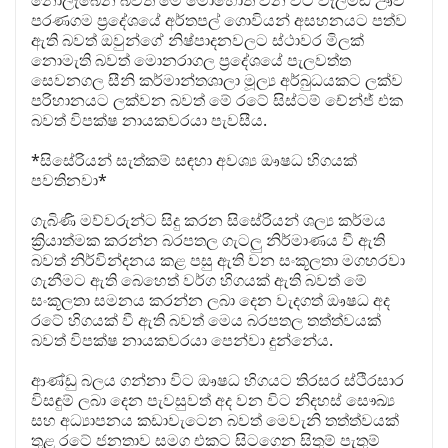
නොලැබෙන බවත් මේ මොහොත වන විට වැලිමඩ ඌව
පරණගම ප්‍රදේශයේ අර්තපල් ගොවියන් අසහනයට පත්ව
ඇති බවත් ඔවුන්ගේ නිෂ්පාදනවලට ස්ථාවර මිලක්
නොමැති බවත් මොනරාගල ප්‍රදේශයේ පැලවත්ත
සෙවනගල සීනි කර්මාන්තශාලා මූල්‍ය අර්බුධයකට ලක්ව
පරිහානයට ලක්වන බවත් මේ රටේ සිස්ටම් චේන්ජ් එක
බවත් විපක්ෂ නායකවරයා පැවසීය.
*සිසේරියන් සැත්කම් සඳහා අවශ්‍ය ඖෂධ හිගයක්
පවතිනවා*
ගැබිණි මව්වරුන්ට සිදු කරන සිසේරියන් ශල්‍ය කර්මය
ක්‍රියාත්මක කරන්න බරපතල ගැටලු නිර්මාණය වී ඇති
බවත් නිර්වින්දනය කළ පසු ඇති වන සංකූලතා මගහරවා
ගැනීමට ඇති බෙහෙත් වර්ග හිගයක් ඇති බවත් මේ
සංකූලතා සමනය කරන්න ලබා දෙන වැදගත් ඖෂධ අද
රටේ හිගයක් වී ඇති බවත් මෙය බරපතල තත්ත්වයක්
බවත් විපක්ෂ නායකවරයා පෙන්වා දුන්නේය.
ආණ්ඩු බලය ගන්නා විට ඖෂධ හිගයට තිරසර ස්ථිරසාර
විසඳුම් ලබා දෙන පැවසුවත් අද වන විට නිදහස් සෞඛ්‍ය
සහ අධ්‍යාපනය කඩාවැටෙන බවත් මෙවැනි තත්ත්වයක්
තුළ රටේ ජනතාව සමග එකට සිටගෙන සිතුම් පැතුම්