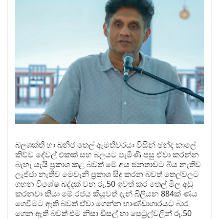
බලශක්ති හා ඛනිජ තෙල් ඇමතිවරයා විසින් ඡන්ද කාලේ
කිව්ව දේවල් එකක් සහ බලයට පැමිණි පසු ඒවා කරන්න
බැහැ යැයි ප්‍රකාශ කළ බවත් මේ අය ජනතාවට බිය නැතිව
ලැජ්ජා නැතිව මෙවැනි ප්‍රකාශ සිදු කරන බවත් තෙල්වලට
ගහන විශේෂ බද්දක් වන රු.50 ඉවත් කර තෙල් මිල අඩු
කරනවා කියා මේ රජය කියූවත් දැන් බිලියන 884ක් ණය
ගෙවීමට ඇති බවත් ඒවා ගෙන්න භාණ්ඩාගාරයට බාර
ගෙන ඇති බවත් එම නිසා ඩීසල් හා පෙට්‍රල්වලින් රු.50