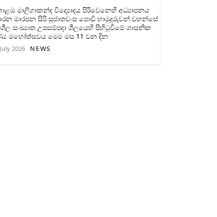
ළඹ මාලිගාකන්ද විද්‍යොදය පිරිවෙනෙහි අධ්‍යාපනය
ාරන මාරපන සිරි සුජාතවංස පොඩි හාමුදුරුවන් වහන්සේ
ිශීල සංඛ්‍යාත උපසම්පදා ශීලයෙහි පිහිටුවීමේ ශාසනික
ණ්‍ය මහෝත්සවය මෙම මස 11 වන දින
July 2026
NEWS