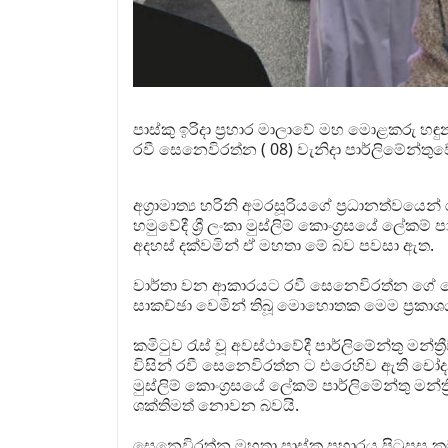
පාස්කු ඉරිදා ප්‍රහාර මාලාවේ මහ මොළකරු 
රවී සෙනෙවිරත්න ( 08) වැනිදා පාර්ලිමේන්තුවේද
අග්‍රාමාත්‍ය හරිනි අමරසූරියගේ ප්‍රධානත්වයෙ
හමුවේදී ශ්‍රී ලංකා මුස්ලිම් කොංග්‍රසයේ ලේකම් ප
අදහස් දක්වමින් ඒ මහතා මේ බව පවසා ඇත.
වාර්තා වන ආකාරයට රවී සෙනෙවිරත්න ගේ ලේක
සාකච්ඡා වෙමින් තිබූ මොහොතක මෙම ප්‍රකාශය ස
කමිටුව රැස් වූ අවස්ථාවේදී පාර්ලිමේන්තු මන්ත්
විසින් රවී සෙනෙවිරත්න ට එරෙහිව ඇති චෝදනා 
මුස්ලිම් කොංග්‍රසයේ ලේකම් පාර්ලිමේන්තු මන්
ශක්තිමත් නොවන බවයි.
සෙනෙවිරත්න මහතා පාස්කු ප්‍රහාරය පිටුපස කුම