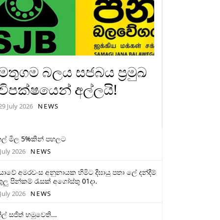
මතුගම බලය සජබය ප්‍රමුඛ
විපක්ෂයෙන් අල්ලයි!
29 July 2026
NEWS
ල් මිල 5%කින් පහලට
July 2026
NEWS
මියාවේ අමරවංස අනුනායක හිමිට දීඝායු පතා ලේ දන්දීම්
ුලු පින්කම් රැසක් අගෝස්තු 01දා.
July 2026
NEWS
ිල් සජිත් හමුවෙති...