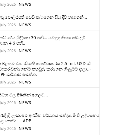
July 2026
NEWS
ටපු පොලිස්පති වෙඩි තබාගෙන සිය දිවි නසාගනී...
July 2026
NEWS
ස්ථ ණය ට‍්‍රිලියන 30 පනී... වෙළඳ හිඟය ඩොලර්
ලියන 4.6 පනී..
July 2026
NEWS
 බැංකුව එපා කියද්දී භාණ්ඩාගාරය 2.5 mil. USD ක්
චාකරුවන්ගෙන්ම තහවුරු කරගෙන ගිණුමට දාලා..-
PF වාර්තාව මෙන්න..
July 2026
NEWS
්ධන මිල 8%කින් ඉහලට...
July 2026
NEWS
26දී ශ‍්‍රී ලංකාවේ ආර්ථික වර්ධනය මන්දගාමී වී උද්ධමනය
ළ යනවා...- ADB
July 2026
NEWS