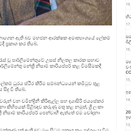
19 
හි
17 
සම
හඳුනාගෙන ඇති බව මහජන ආරක්ෂක අමාත්‍යාංශයේ ලේකම්
බි
ී ප්‍රකාශ කර තිබේ.
16 
න් රැස් වූ පාර්ලිමේන්තුවේ උසස් නිලතල කාරක සභාව
මහ
ාර්ලිමේන්තු මන්ත්‍රී නිසාම් කාරියප්පර් කළ විමසීමකදී
වං
CO
15 
ම් ධුරය ස්ථීර කිරීම සම්බන්ධයෙන් කමිටුව තුළ
ිදු වී තිබේ.
ඉන
14 
‍රීවරුන් වන චමින්ද්‍රිනී කිරිඇල්ල සහ දයාසිරි ජයසේකර
කිහිපයක් පිළිබඳව කරුණු මතු කළ නමුත්, ශ්‍රී ලංකා
20
ත්‍රී නිසාම් කාරියප්පර් පෙන්වාහී ඇත්තේ එම චෝදනා
ඉහ
13 
න්ත්‍රණයක් ඇති බව මුල සිටම ප්‍රකාශ කළ පුද්ගලයා වීම