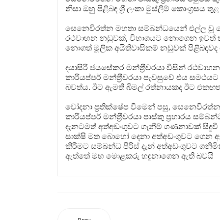
නිසා ඔහු පිළිබඳ ශ්‍රී ලංකා මුස්ලිම් කොංග්‍රස
සෙනෙවිරත්න මහතා සම්බන්ධයෙන් එල්ල වූ ච
රථවාහන නඩුවක්, විභාගයට නොගෙන ඉවත් කළ
නොගත් මූලික අයිතිවාසිකම් නඩුවක් පිළිබඳවද ම
දයාසිරි ජයසේකර මන්ත‍්‍රීවරයා විසින් රථවා
කාරියප්පර් මන්ත‍්‍රීවරයා පැවසුවේ එය සමථය
බවත්ය. ඊට ඇමති බිමල් රත්නායකද ඊට එකඟ
චෝදනා ප්‍රතික්ෂේප වීමෙන් පසු, සෙනෙවිරත්න 
කාරියප්පර් මන්ත‍්‍රීවරයා පාස්කු ප්‍රහාරය සම්
දැනටමත් අත්අඩංගුවට ගැනීම් ගණනාවක් සිදුවී 
සාක්ෂි මත බොහෝ දෙනා අත්අඩංගුවට ගෙන ඇති
කිරීමට සම්බන්ධ පිරිස් දැන් අත්අඩංගුවට ගනිම
ඇත්තේ මහ මොළකරු හඳුනාගෙන ඇති බවයි