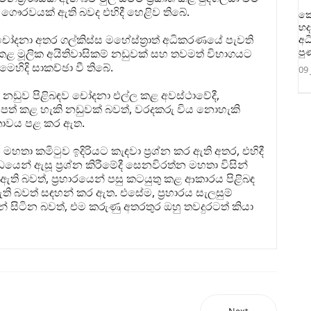
ය තුළ ගෞරවයක් ඇති බවද එහිදී හෙළිව තිබේ.
කො
හද
ෝදනා අතර ගල්කිස්ස මහේස්ත්‍රාත් අධිකරණයේ පැවති
අධ
පු
 මූලික අයිතිවාසිකම් නඩුවක් සහ තවමත් විභාගයට
ෙහිදි සාකච්ඡා වී තිබේ.
09 
හන නඩුව පිළිබඳව චෝදනා එල්ල කළ අවස්ථාවේදී,
ට පත් කළ හැකි නඩුවක් බවත්, වරදකරු විය නොහැකි
තාවය පළ කර ඇත.
මහතා කමිටුව ඉදිරියට කැඳවා ප්‍රශ්න කර ඇති අතර, එහිදී
බන්ධයෙන් ඇසූ ප්‍රශ්න කිරීමේදී සෙනවිරත්න මහතා විසින්
ඇති බවත්, ප්‍රහාරයෙන් පසු කටයුතු කළ ආකාරය පිළිබඳ
 බවත් සඳහන් කර ඇත. එසේම, ප්‍රහාරය සැලසුම්
ින් සිටින බවත්, එම කරුණු අතරතුර ඔහු තවදුරටත් කියා