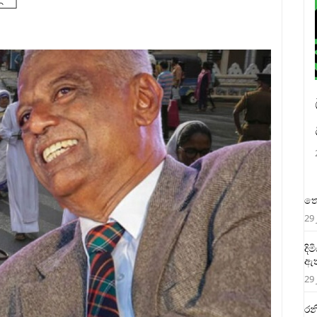
තෙ
29 
දි
ඇත
29 
රන