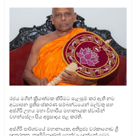
රජය මගින් ක්‍රියාත්මක කිරීමට සැලසුම් කර ඇති නව
අධ්‍යාපන ප්‍රතිසංස්කරණ සම්බන්ධයෙන් මල්වතු සහ
අස්ගිරි උභය මහා විහාරීය මහානායක ස්වාමින්
වහන්සේලා සිය අප්‍රසාදය පළ කරති.
අස්ගිරි පාර්ශවයේ මහානායක, අතිපූජ්‍ය වරකාගොඩ ශ්‍රී
ඥානරතන නාහිමිපාණන් පෙන්වා දෙන්නේ මෙම