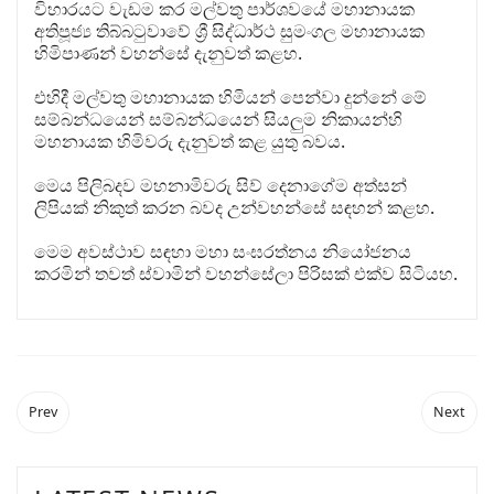
විහාරයට වැඩම කර මල්වතු පාර්ශවයේ මහානායක
අතිපූජ්‍ය තිබ්බටුවාවේ ශ්‍රී සිද්ධාර්ථ සුමංගල මහානායක
හිමිපාණන් වහන්සේ දැනුවත් කළහ.
එහිදී මල්වතු මහානායක හිමියන් පෙන්වා දුන්නේ මේ
සම්බන්ධයෙන් සම්බන්ධයෙන් සියලුම නිකායන්හි
මහනායක හිමිවරු දැනුවත් කළ යුතු බවය.
මෙය පිලිබදව මහනාමිවරු සිව් දෙනාගේම අත්සන්
ලිපියක් නිකුත් කරන බවද උන්වහන්සේ සඳහන් කළහ.
මෙම අවස්ථාව සඳහා මහා සංඝරත්නය නියෝජනය
කරමින් තවත් ස්වාමින් වහන්සේලා පිරිසක් එක්ව සිටියහ.
Prev
Next