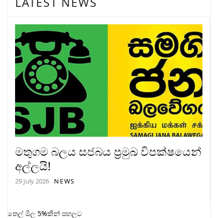
LATEST NEWS
මතුගම බලය සජබය ප්‍රමුඛ විපක්ෂයෙන්
අල්ලයි!
29 July 2026
NEWS
තෙල් මිල 5%කින් පහලට