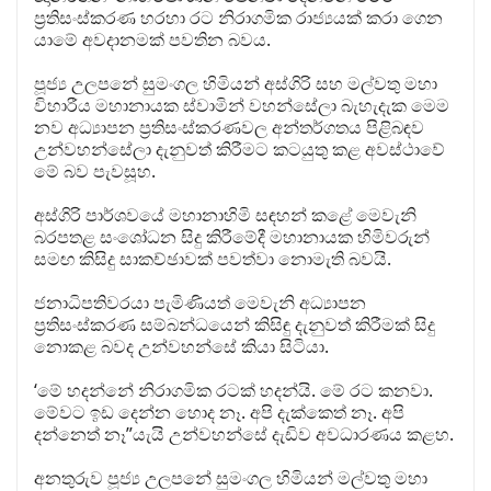
ප්‍රතිසංස්කරණ හරහා රට නිරාගමික රාජ්‍යයක් කරා ගෙන
යාමේ අවදානමක් පවතින බවය.
පූජ්‍ය උලපනේ සුමංගල හිමියන් අස්ගිරි සහ මල්වතු මහා
විහාරීය මහානායක ස්වාමින් වහන්සේලා බැහැදැක මෙම
නව අධ්‍යාපන ප්‍රතිසංස්කරණවල අන්තර්ගතය පිළිබඳව
උන්වහන්සේලා දැනුවත් කිරීමට කටයුතු කළ අවස්ථාවේ
මේ බව පැවසූහ.
අස්ගිරි පාර්ශවයේ මහානාහිමි සඳහන් කළේ මෙවැනි
බරපතළ සංශෝධන සිදු කිරීමේදී මහානායක හිමිවරුන්
සමඟ කිසිදු සාකච්ඡාවක් පවත්වා නොමැති බවයි.
ජනාධිපතිවරයා පැමිණියත් මෙවැනි අධ්‍යාපන
ප්‍රතිසංස්කරණ සම්බන්ධයෙන් කිසිඳු දැනුවත් කිරීමක් සිදු
නොකළ බවද උන්වහන්සේ කියා සිටියා.
‘මේ හදන්නේ නිරාගමික රටක් හදන්යි. මේ රට කනවා.
මේවට ඉඩ දෙන්න හොද නෑ. අපි දැක්කෙත් නෑ. අපි
දන්නෙත් නෑ”යැයි උන්වහන්සේ දැඩිව අවධාරණය කළහ.
අනතුරුව පූජ්‍ය උලපනේ සුමංගල හිමියන් මල්වතු මහා