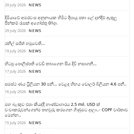
29 July 2026
NEWS
දිමියාවේ අමරවංස අනුනායක හිමිට දීඝායු පතා ලේ දන්දීම් ඇතුලු
පින්කම් රැසක් අගෝස්තු 01දා.
29 July 2026
NEWS
රනිල් සජිත් හමුවෙති...
19 July 2026
NEWS
හිටපු පොලිස්පති වෙඩි තබාගෙන සිය දිවි නසාගනී...
17 July 2026
NEWS
සමස්ථ ණය ට‍්‍රිලියන 30 පනී... වෙළඳ හිඟය ඩොලර් බිලියන 4.6 පනී..
16 July 2026
NEWS
මහ බැංකුව එපා කියද්දී භාණ්ඩාගාරය 2.5 mil. USD ක්
වංචාකරුවන්ගෙන්ම තහවුරු කරගෙන ගිණුමට දාලා..- COPF වාර්තාව
මෙන්න..
15 July 2026
NEWS