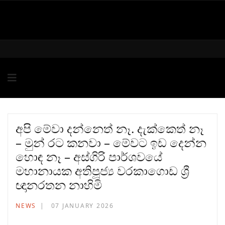
අපි මේවා දන්නෙත් නෑ. දැක්කෙත් නෑ
– මුන් රට කනවා – මේවට ඉඩ දෙන්න
හොඳ නෑ – අස්ගිරි පාර්ශවයේ
මහානායක අතිපූජ්‍ය වරකාගොඩ ශ්‍රී
ඥානරතන නාහිමි
NEWS
07 JANUARY 2026