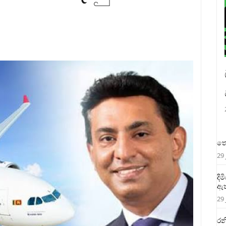
තෙ
29 
දි
ඇත
29 
රන