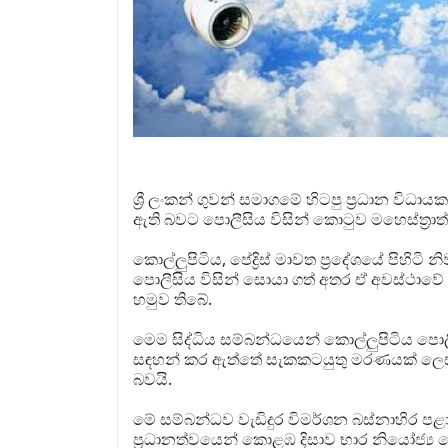
ශ්‍රී ලංකන් ගුවන් සමාගමේ හිටපු ප්‍රධාන විධ
ඇති බවට පොලීසිය විසින් කොටුව මහෙස්ත්‍රා
කොල්ලුපිටිය, පේද්‍රිස් මාවත ප්‍රදේශයේ පිහිට
පොලීසිය විසින් සොයා ගත් අතර ඒ අවස්ථාවේ
හමුව තිබේ.
මෙම සිද්ධිය සම්බන්ධයෙන් කොල්ලුපිටිය පොල
සඳහන් කර ඇත්තේ සැකකටයුතු මරණයක් ලෙස සල
බවයි.
මේ සම්බන්ධව වැඩිදුර විමර්ශන බස්නාහිර පළා
ප්‍රධානත්වයෙන් කොළඹ දිසාව භාර නියෝජ්‍ය 