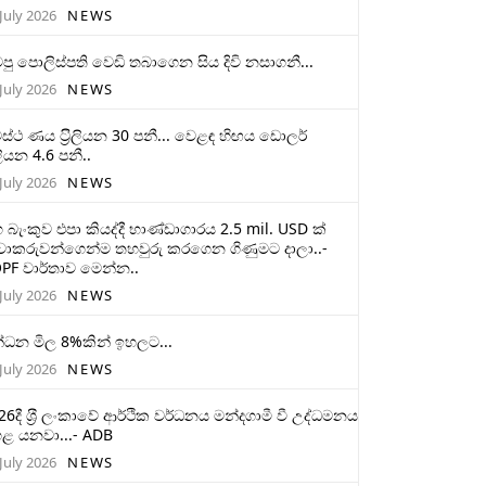
July 2026
NEWS
ටපු පොලිස්පති වෙඩි තබාගෙන සිය දිවි නසාගනී...
July 2026
NEWS
ස්ථ ණය ට‍්‍රිලියන 30 පනී... වෙළඳ හිඟය ඩොලර්
ලියන 4.6 පනී..
July 2026
NEWS
 බැංකුව එපා කියද්දී භාණ්ඩාගාරය 2.5 mil. USD ක්
චාකරුවන්ගෙන්ම තහවුරු කරගෙන ගිණුමට දාලා..-
PF වාර්තාව මෙන්න..
July 2026
NEWS
්ධන මිල 8%කින් ඉහලට...
July 2026
NEWS
26දී ශ‍්‍රී ලංකාවේ ආර්ථික වර්ධනය මන්දගාමී වී උද්ධමනය
ළ යනවා...- ADB
July 2026
NEWS