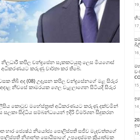
19 
හි
17 
සම
බි
16 
ායක නිලධාරී කපිල චන්ද්‍රසේන සැකකටයුතු ලෙස මියගොස්
මහ
ත් අධිකරණයට කරුණු වාර්තා කර තිබේ.
වං
CO
ි නිවසක තිබී අද (08) උදෑසන කපිල චන්ද්‍රසේනගේ මළ සිරුර
15 
 අදාළ නිවසේ කාමරයක ගෙල වැළලාගෙන සිටියදී සිරුර
ඉන
ීසිය කොටුව මහේස්ත්‍රාත් අධිකරණයට කරුණු දක්වමින්
14 
කා සිද්ධිය සම්බන්ධයෙන් ඉදිරි විමර්ශන සිදුකරන
20
ඉහ
ත භාර ජ්‍යෙෂ්ඨ නියෝජ්‍ය පොලිස්පති සජීව මැදවත්තගේ
13 
පොලිස්පති නිශාන්ත සොයිසාගේ උපදෙස්මත ක්‍රියාත්මක