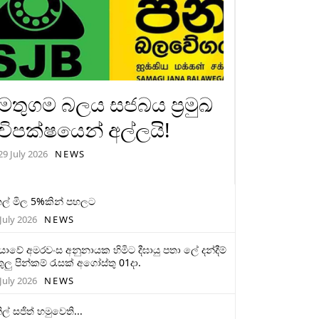
මතුගම බලය සජබය ප්‍රමුඛ
විපක්ෂයෙන් අල්ලයි!
29 July 2026
NEWS
ල් මිල 5%කින් පහලට
July 2026
NEWS
මියාවේ අමරවංස අනුනායක හිමිට දීඝායු පතා ලේ දන්දීම්
ුලු පින්කම් රැසක් අගෝස්තු 01දා.
July 2026
NEWS
ිල් සජිත් හමුවෙති...