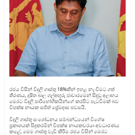
රජය විසින් විදුලි ගාස්තු 18%කින් ඉහළ නැංවීමට ගත්
තීරණය, දූෂිත බාල ගල්අඟුරු ජාවාරමෙන් සිදුවූ අලාභය
මෙරට විදුලි පාරිභෝගිකයින්ගේ කරපිට පැටවීමක් බව
විපක්ෂ නායක සජිත් ප්‍රේමදාස පවසයි.
විදුලි ගාස්තු සංශෝධනය සම්බන්ධයෙන් විශේෂ
ප්‍රකාශයක් සිදුකරමින් විපක්ෂ නායකවරයා අවධාරණය
කළේ, මෙම ගාස්තු වැඩි කිරීම රජය විසින් මෙරට