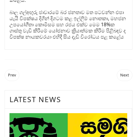
කළේය.
බාල ගල්අඟුරු ජාවාරමේ බර ජනතාව මත පටවන්න එපා
යැයි විපක්ෂය දිගින් දිගටම කළ ඉල්ලීම් නොතකා, මහජන
උපයෝගීතා කොමිසම සහ රජය එක්ව මෙම 18%ක
ගාස්තු වැඩි කිරීමේ යෝජනාව ක්‍රියාත්මක කිරීම පිළිබඳව ද
විපක්ෂ නායකවරයා එහිදී සිය දැඩි විරෝධය පළ කළේය
Prev
Next
LATEST NEWS