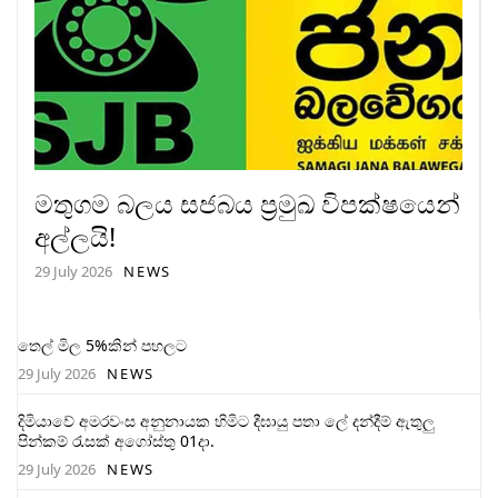
මතුගම බලය සජබය ප්‍රමුඛ විපක්ෂයෙන්
අල්ලයි!
29 July 2026
NEWS
තෙල් මිල 5%කින් පහලට
29 July 2026
NEWS
දිමියාවේ අමරවංස අනුනායක හිමිට දීඝායු පතා ලේ දන්දීම් ඇතුලු
පින්කම් රැසක් අගෝස්තු 01දා.
29 July 2026
NEWS