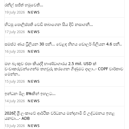
රනිල් සජිත් හමුවෙති...
19 July 2026
NEWS
හිටපු පොලිස්පති වෙඩි තබාගෙන සිය දිවි නසාගනී...
17 July 2026
NEWS
සමස්ථ ණය ට‍්‍රිලියන 30 පනී... වෙළඳ හිඟය ඩොලර් බිලියන 4.6 පනී..
16 July 2026
NEWS
මහ බැංකුව එපා කියද්දී භාණ්ඩාගාරය 2.5 mil. USD ක්
වංචාකරුවන්ගෙන්ම තහවුරු කරගෙන ගිණුමට දාලා..- COPF වාර්තාව
මෙන්න..
15 July 2026
NEWS
ඉන්ධන මිල 8%කින් ඉහලට...
14 July 2026
NEWS
2026දී ශ‍්‍රී ලංකාවේ ආර්ථික වර්ධනය මන්දගාමී වී උද්ධමනය ඉහළ
යනවා...- ADB
13 July 2026
NEWS