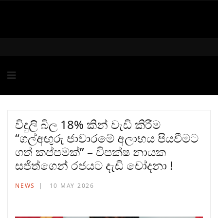
විදුලි බිල 18% කින් වැඩි කිරීම
“ගල්අඟුරු ජාවාරමේ අලාභය පියවීමට
ගත් කප්පමක්” – විපක්ෂ නායක
සජිත්ගෙන් රජයට දැඩි චෝදනා !
NEWS
10 MAY 2026