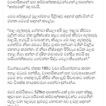
ව්‍යාපාරිකයන් සහ කර්මාන්තකරුවන්ගෙන් ලබාගන්නා
“කප්පමක්” බඳු බවයි.
මෙම අර්බුදයේ මූලාරම්භය පිළිබඳව අදහස් දක්වමින් ඒ
මහතා මෙසේ සඳහන් කළේය.
“බාල ගල්අඟුරු ගේනවා කියලා අපි මුල ඉඳලම කිව්වා.
මුලින් රජය ඒක ප්‍රතික්ෂේප කළා. පස්සේ කිව්වා ගල්අඟුරු
බාලයි, හැබැයි වංචාවක් නෑ කියලා. මේ බාල ගල්අඟුරු
ගෙන්වීම නිසා රජයට සිද්ධ වුණා ඉන්ධන මගින් විදුලිය
ජනනය කරන්න. ඒ නිසා නිෂ්පාදන පිරිවැය අධික ලෙස
ඉහළ ගියා. අන්න ඒ දූෂිත ජාවාරමේ වන්දිය තමයි අද
පාරිභෝගිකයාට ගෙවන්න සිද්ධ වෙලා තියෙන්නේ.”
විශේෂයෙන්ම ඒකක 180ට වඩා පරිභෝජනය කරන
ඉහළ මධ්‍යම පන්තිය, ව්‍යාපාරිකයන් සහ ව්‍යවසායකයන්
මෙම නව ගාස්තු වැඩි කිරීම නිසා දැඩි පීඩාවකට පත්වන
බව විපක්ෂ නායකවරයා පෙන්වා දුන්නේය.
රටේ ආර්ථිකයට 52%ක දායකත්වයක් ලබා දෙන ක්ෂුද්‍ර,
කුඩා සහ මධ්‍ය පරිමාණ කර්මාන්තකරුවන්ට මෙමගින්
එල්ල වන බලපෑම සුළුපටු නොවන බව ද ඔහු සඳහන්