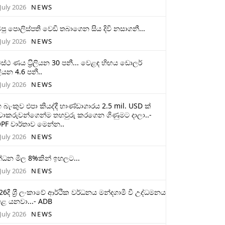
July 2026
NEWS
ටපු පොලිස්පති වෙඩි තබාගෙන සිය දිවි නසාගනී...
July 2026
NEWS
ස්ථ ණය ට‍්‍රිලියන 30 පනී... වෙළඳ හිඟය ඩොලර්
ලියන 4.6 පනී..
July 2026
NEWS
 බැංකුව එපා කියද්දී භාණ්ඩාගාරය 2.5 mil. USD ක්
චාකරුවන්ගෙන්ම තහවුරු කරගෙන ගිණුමට දාලා..-
PF වාර්තාව මෙන්න..
July 2026
NEWS
්ධන මිල 8%කින් ඉහලට...
July 2026
NEWS
26දී ශ‍්‍රී ලංකාවේ ආර්ථික වර්ධනය මන්දගාමී වී උද්ධමනය
ළ යනවා...- ADB
July 2026
NEWS