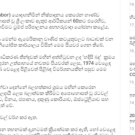
19 
Labor) යොදාගනිමින් නිෂ්පාදනය කෙරෙන භාණ්ඩ
හි
වූ ශ්‍රී ලංකාව ඇතුළු ආර්ථිකයන් 60කට එරෙහිව,
17 
ීමට ට්‍රම්ප් පරිපාලනය අඟහරුවාදා යෝජනා කළේය.
සම
 මෙන්ම ඇමෙරිකානු වාණිජ කටයුතුවලට බාධාවක් වන
බි
යෝජිත කාර්යාලය විසින් මෙම පියවර ගෙන තිබේ.
16 
ධිකරණ තීන්දුවක් මඟින් අත්හිටුවන ලද 'හදිසි බදු' ක්‍රමය
ාලනය දරන උත්සාහයේ නවතම පියවරක් ලෙස, 1974 වෙළෙඳ
මහ
වෙළෙඳ පිළිවෙත් පිළිබඳ විමර්ශනයකින් පසුව මෙම
වං
CO
15 
්වා දෙන්නේ බලහත්කාර ශ්‍රමය මඟින් කෙරෙන
දායී ලෙස බලාත්මක කිරීමට අපොහොසත් වූ රටවල්
ඉන
යාව, චීනය, ජපානය, දකුණු කොරියාව, ඕස්ට්‍රේලියාව සහ
14 
ළත් වේ.
20
වල් වර්ග කර ඇත.
ඉහ
13 
යන තහනමක් දැනටමත් ක්‍රියාත්මක කර ඇති, හෝ වෙළෙඳ