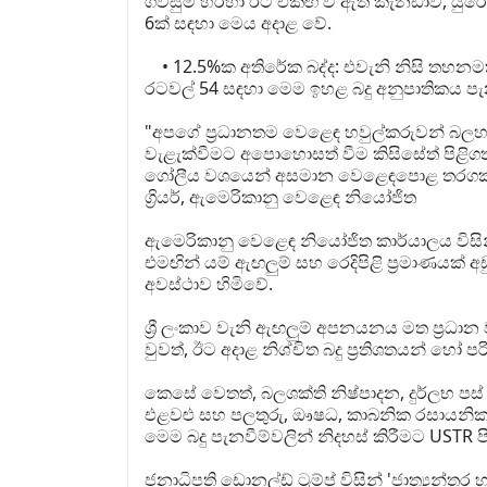
ගිවිසුම් හරහා ඊට එකඟ වී ඇති කැනඩාව, ය
6ක් සඳහා මෙය අදාළ වේ.
• 12.5%ක අතිරේක බද්ද: එවැනි නිසි තහනමක්
රටවල් 54 සඳහා මෙම ඉහළ බදු අනුපාතිකය 
"අපගේ ප්‍රධානතම වෙළෙඳ හවුල්කරුවන් බල
වැළැක්වීමට අපොහොසත් වීම කිසිසේත් පිළි
ගෝලීය වශයෙන් අසමාන වෙළෙඳපොළ තරගකාරීත
ග්‍රියර්, ඇමෙරිකානු වෙළෙඳ නියෝජිත
ඇමෙරිකානු වෙළෙඳ නියෝජිත කාර්යාලය විසින
එමඟින් යම් ඇඟලුම් සහ රෙදිපිළි ප්‍රමාණයක්
අවස්ථාව හිමිවේ.
ශ්‍රී ලංකාව වැනි ඇඟලුම් අපනයනය මත ප්‍ර
වුවත්, ඊට අදාළ නිශ්චිත බදු ප්‍රතිශතයන් හ
කෙසේ වෙතත්, බලශක්ති නිෂ්පාදන, දුර්ලභ පස් ම
එළවළු සහ පලතුරු, ඖෂධ, කාබනික රසායනික ද
මෙම බදු පැනවීම්වලින් නිදහස් කිරීමට USTR
ජනාධිපති ඩොනල්ඩ් ට්‍රම්ප් විසින් 'ජාත්‍යන්