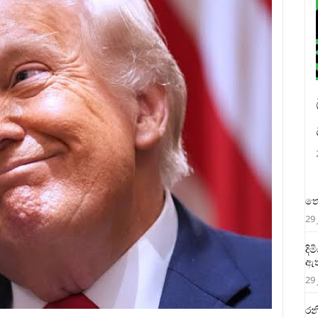
තෙ
29 
දි
ඇත
29 
රන