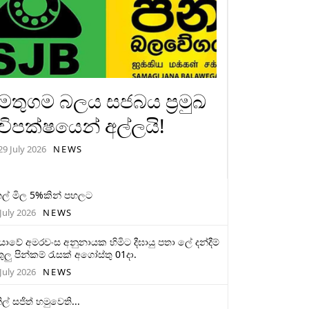
මතුගම බලය සජබය ප්‍රමුඛ
විපක්ෂයෙන් අල්ලයි!
29 July 2026
NEWS
ල් මිල 5%කින් පහලට
July 2026
NEWS
මියාවේ අමරවංස අනුනායක හිමිට දීඝායු පතා ලේ දන්දීම්
ුලු පින්කම් රැසක් අගෝස්තු 01දා.
July 2026
NEWS
ිල් සජිත් හමුවෙති...