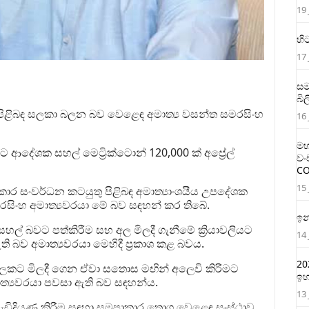
19 
හි
17 
සම
බි
ිළිබඳ සලකා බලන බව වෙළෙඳ අමාත්‍ය වසන්ත සමරසිංහ
16 
මහ
ආදේශක සහල් මෙට්‍රික්ටොන් 120,000 ක් අප්‍රේල්
වං
CO
15 
ාර සංවර්ධන කටයුතු පිළිබඳ අමාත්‍යාංශයීය උපදේශක
සිංහ අමාත්‍යවරයා මේ බව සඳහන් කර තිබේ.
ඉන
හල් බවට පත්කිරීම සහ අල මිලදී ගැනීමේ ක්‍රියාවලියට
14 
ි බව අමාත්‍යවරයා මෙහිදී ප්‍රකාශ කළ බවය.
20
මුදලකට මිලදී ගෙන ඒවා සතොස මඟින් අලෙවි කිරීමට
ඉහ
ාත්‍යවරයා පවසා ඇති බව සඳහන්ය.
13 
 වැඩිදියුණු කිරීම සඳහා සමූපාකාර තොග වෙළෙඳ සංස්ථාව