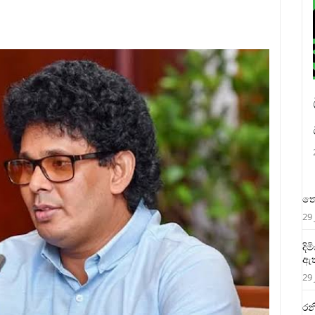
තෙ
29 
දි
ඇත
29 
රන