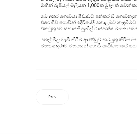
මඟින් රුපියල් මිලියන 1,000ක මුදලක් වෙන්
මේ අතර ගොවියා පීඩාවට පත්කර වී ගොවිතැන ව
එරෙහිව ගොවීන් ඉදිරියේදී කොළඹට කැඳවීමට පි
එකටුතුවේ සභාපති සුනිල් රාජපක්ෂ මහතා පව
තෙල් මිල වැඩි කිරීම ආණ්ඩුව කටයුතු කිරීම ම
මහකනදරාව මහසෙන් ගොවි සංවිධානයේ සභාප
Prev