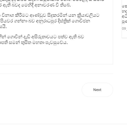
කර ඇති බවද මෙහිදී අනාවරණ වී තිබේ.
කො
හද
ිනාශ කිරීමට ආණ්ඩුව සිදුකරමින් යන ක්‍රියාවලියට
අධ
යවර ගන්නා බව අනුරාධපුර දිස්ත්‍රික් ගොවිජන
පු
සයි.
09 
ඟින් ගොවීන් දැඩි අසිරුතාවයට පත්ව ඇති බව
ති සමන් තුසිත මහතා පැවසුවේය.
Next