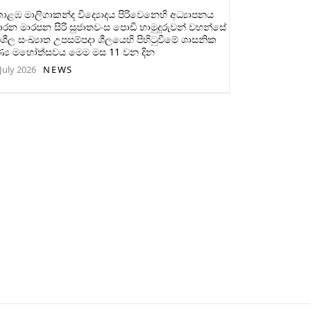
ළඹ මාලිගාකන්ද විද්‍යොදය පිරිවෙනෙහි අධ්‍යාපනය
ාරන මාරපන සිරි සුජාතවංස පොඩි හාමුදුරුවන් වහන්සේ
ිශීල සංඛ්‍යාත උපසම්පදා ශීලයෙහි පිහිටුවීමේ ශාසනික
ණ්‍ය මහෝත්සවය මෙම මස 11 වන දින
July 2026
NEWS