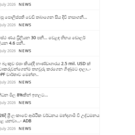
July 2026
NEWS
ටපු පොලිස්පති වෙඩි තබාගෙන සිය දිවි නසාගනී...
July 2026
NEWS
ස්ථ ණය ට‍්‍රිලියන 30 පනී... වෙළඳ හිඟය ඩොලර්
ලියන 4.6 පනී..
July 2026
NEWS
 බැංකුව එපා කියද්දී භාණ්ඩාගාරය 2.5 mil. USD ක්
චාකරුවන්ගෙන්ම තහවුරු කරගෙන ගිණුමට දාලා..-
PF වාර්තාව මෙන්න..
July 2026
NEWS
්ධන මිල 8%කින් ඉහලට...
July 2026
NEWS
26දී ශ‍්‍රී ලංකාවේ ආර්ථික වර්ධනය මන්දගාමී වී උද්ධමනය
ළ යනවා...- ADB
July 2026
NEWS