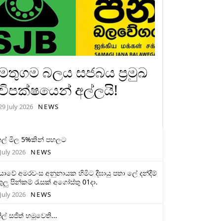
මතුගම බලය සජබය ප්‍රමුඛ
විපක්ෂයෙන් අල්ලයි!
29 July 2026
NEWS
ල් මිල 5%කින් පහලට
July 2026
NEWS
මියාවේ අමරවංස අනුනායක හිමිට දීඝායු පතා ලේ දන්දීම්
ුලු පින්කම් රැසක් අගෝස්තු 01දා.
July 2026
NEWS
ිල් සජිත් හමුවෙති...