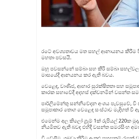
රටේ අවශ්‍යතාවය මත සහල් ආනායනය කිරීම ප
මහතා පවසයි.
ඔහු පවසන්නේ සම්බා සහ කීරි සම්බා සහල්වලට 
මාසයේදී ආනයනය කර ඇති බවය.
වෙළෙඳ, වාණිජ, ආහාර සුරක්ෂිතතා සහ සමූපාක
කාරක සභාවේදී අදහස් දක්වනමින් වසන්ත සමර
පාර්ලිමේන්තු සන්නිවේදන අංශය පැවසුවේ, වී ස
සමූපාකාර තොග වෙළෙඳ සංස්ථාව මැදිහත් වී ඇත
එමෙන්ම අල කිලෝ ග්‍රෑම් 1ක් රුපියල් 220ක 
නියමිතව ඇති බවඳ එහිදී වසන්ත සමරසිංහ අම
වී වේලීම, ගබඩා කිරීම ඇතුළු පහසුකම් රැසක්