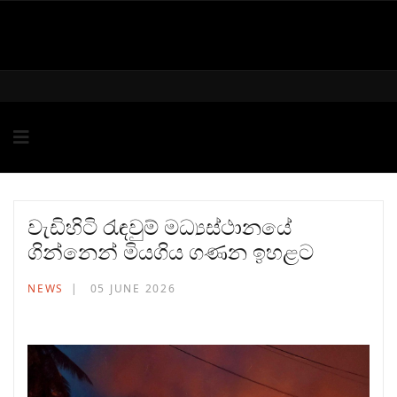
වැඩිහිටි රැඳවුම් මධ්‍යස්ථානයේ
ගින්නෙන් මියගිය ගණන ඉහළට
NEWS
05 JUNE 2026