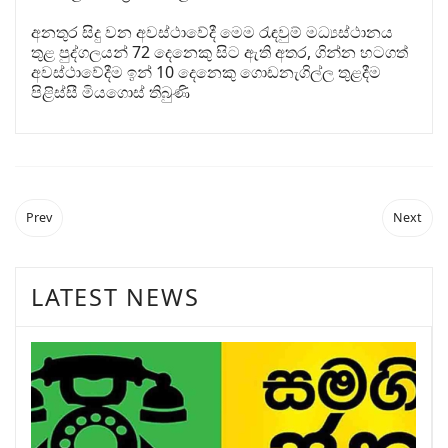
අනතුර සිදු වන අවස්ථාවේදී මෙම රැඳවුම් මධ්‍යස්ථානය
තුළ පුද්ගලයන් 72 දෙනෙකු සිට ඇති අතර, ගින්න හටගත්
අවස්ථාවේදීම ඉන් 10 දෙනෙකු ගොඩනැගිල්ල තුළදීම
පිළිස්සී මියගොස් තිබුණි
Prev
Next
LATEST NEWS