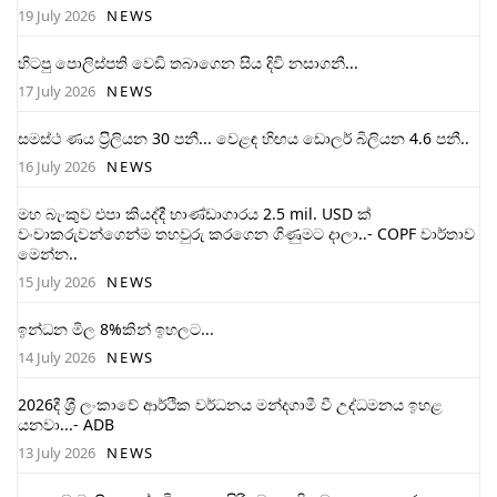
19 July 2026
NEWS
හිටපු පොලිස්පති වෙඩි තබාගෙන සිය දිවි නසාගනී...
17 July 2026
NEWS
සමස්ථ ණය ට‍්‍රිලියන 30 පනී... වෙළඳ හිඟය ඩොලර් බිලියන 4.6 පනී..
16 July 2026
NEWS
මහ බැංකුව එපා කියද්දී භාණ්ඩාගාරය 2.5 mil. USD ක්
වංචාකරුවන්ගෙන්ම තහවුරු කරගෙන ගිණුමට දාලා..- COPF වාර්තාව
මෙන්න..
15 July 2026
NEWS
ඉන්ධන මිල 8%කින් ඉහලට...
14 July 2026
NEWS
2026දී ශ‍්‍රී ලංකාවේ ආර්ථික වර්ධනය මන්දගාමී වී උද්ධමනය ඉහළ
යනවා...- ADB
13 July 2026
NEWS