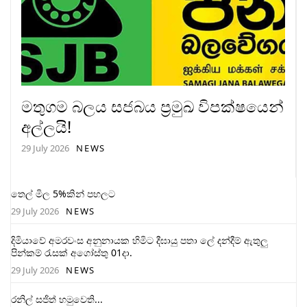
මතුගම බලය සජබය ප්‍රමුඛ විපක්ෂයෙන්
අල්ලයි!
29 July 2026
NEWS
තෙල් මිල 5%කින් පහලට
29 July 2026
NEWS
දිමියාවේ අමරවංස අනුනායක හිමිට දීඝායු පතා ලේ දන්දීම් ඇතුලු
පින්කම් රැසක් අගෝස්තු 01දා.
29 July 2026
NEWS
රනිල් සජිත් හමුවෙති...