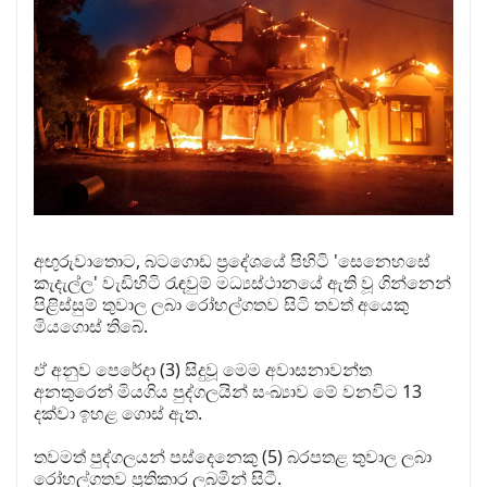
අඟුරුවාතොට, බටගොඩ ප්‍රදේශයේ පිහිටි 'සෙනෙහසේ
කැදැල්ල' වැඩිහිටි රැඳවුම් මධ්‍යස්ථානයේ ඇති වූ ගින්නෙන්
පිළිස්සුම් තුවාල ලබා රෝහල්ගතව සිටි තවත් අයෙකු
මියගොස් තිබේ.
ඒ අනුව පෙරේදා (3) සිදුවූ මෙම අවාසනාවන්ත
අනතුරෙන් මියගිය පුද්ගලයින් සංඛ්‍යාව මේ වනවිට 13
දක්වා ඉහළ ගොස් ඇත.
තවමත් පුද්ගලයන් පස්දෙනෙකු (5) බරපතළ තුවාල ලබා
රෝහල්ගතව ප්‍රතිකාර ලබමින් සිටී.