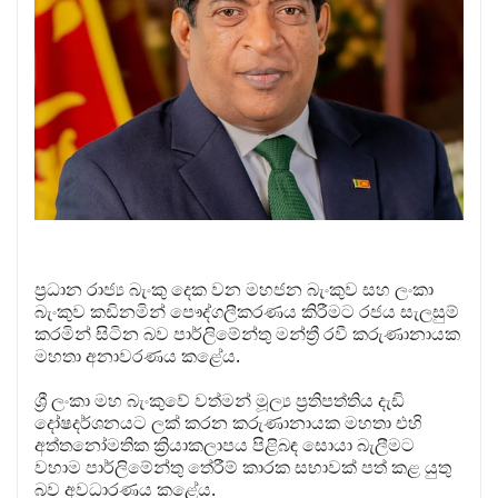
ප්‍රධාන රාජ්‍ය බැංකු දෙක වන මහජන බැංකුව සහ ලංකා
බැංකුව කඩිනමින් පෞද්ගලීකරණය කිරීමට රජය සැලසුම්
කරමින් සිටින බව පාර්ලිමේන්තු මන්ත්‍රී රවී කරුණානායක
මහතා අනාවරණය කළේය.
ශ්‍රී ලංකා මහ බැංකුවේ වත්මන් මූල්‍ය ප්‍රතිපත්තිය දැඩි
දෝෂදර්ශනයට ලක් කරන කරුණානායක මහතා එහි
අත්තනෝමතික ක්‍රියාකලාපය පිළිබඳ සොයා බැලීමට
වහාම පාර්ලිමේන්තු තේරීම් කාරක සභාවක් පත් කළ යුතු
බව අවධාරණය කළේය.