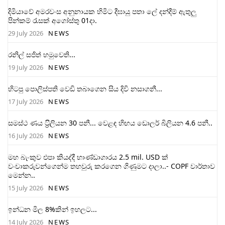
දිමියාවේ අමරවංස අනුනායක හිමිට දීඝායු පතා ලේ දන්දීම් ඇතුලු
පින්කම් රැසක් අගෝස්තු 01දා.
29 July 2026
NEWS
රනිල් සජිත් හමුවෙති...
19 July 2026
NEWS
හිටපු පොලිස්පති වෙඩි තබාගෙන සිය දිවි නසාගනී...
17 July 2026
NEWS
සමස්ථ ණය ට‍්‍රිලියන 30 පනී... වෙළඳ හිඟය ඩොලර් බිලියන 4.6 පනී..
16 July 2026
NEWS
මහ බැංකුව එපා කියද්දී භාණ්ඩාගාරය 2.5 mil. USD ක්
වංචාකරුවන්ගෙන්ම තහවුරු කරගෙන ගිණුමට දාලා..- COPF වාර්තාව
මෙන්න..
15 July 2026
NEWS
ඉන්ධන මිල 8%කින් ඉහලට...
14 July 2026
NEWS