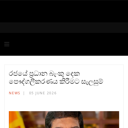
රජයේ ප්‍රධාන බැංකු දෙක
පෞද්ගලීකරණය කිරීමට සැලසුම්
NEWS
05 JUNE 2026