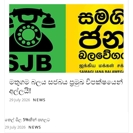
මතුගම බලය සජබය ප්‍රමුඛ විපක්ෂයෙන්
අල්ලයි!
29 July 2026
NEWS
තෙල් මිල 5%කින් පහලට
29 July 2026
NEWS