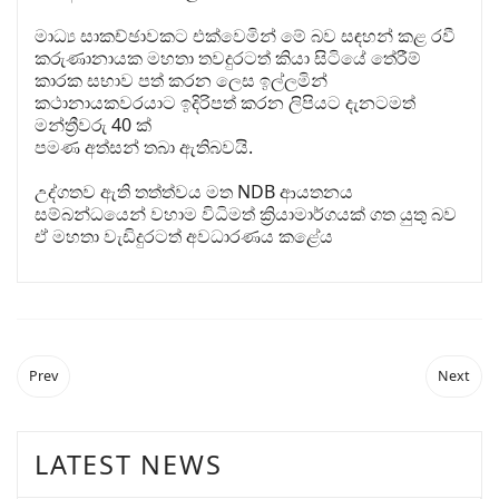
මාධ්‍ය සාකච්ඡාවකට එක්වෙමින් මේ බව සඳහන් කළ රවී
කරුණානායක මහතා තවදුරටත් කියා සිටියේ තේරීම්
කාරක සභාව පත් කරන ලෙස ඉල්ලමින්
කථානායකවරයාට ඉදිරිපත් කරන ලිපියට දැනටමත්
මන්ත්‍රීවරු 40 ක්
පමණ අත්සන් තබා ඇතිබවයි.
උද්ගතව ඇති තත්ත්වය මත NDB ආයතනය
සම්බන්ධයෙන් වහාම විධිමත් ක්‍රියාමාර්ගයක් ගත යුතු බව
ඒ මහතා වැඩිදුරටත් අවධාරණය කළේය
Prev
Next
LATEST NEWS