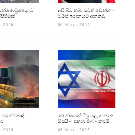
ගුවන්තොටුපොළට
අවි බිම තබා යටත් වෙන්න -
ිපිරීමක්
ට්‍රම්ප් ඉරානයට අනතුරු
අඟවයි
h 2026
06 March 2026
මෙහ්රාබාද්
ඉරානයෙන් ඊශ්‍රායලය වෙත
තර
මිසයිල ප්‍රහාර එල්ල කරයි
ොටුපොළේ විශාල
h 2026
05 March 2026