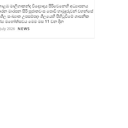
ළඹ මාලිගාකන්ද විද්‍යොදය පිරිවෙනෙහි අධ්‍යාපනය
ාරන මාරපන සිරි සුජාතවංස පොඩි හාමුදුරුවන් වහන්සේ
ිශීල සංඛ්‍යාත උපසම්පදා ශීලයෙහි පිහිටුවීමේ ශාසනික
ණ්‍ය මහෝත්සවය මෙම මස 11 වන දින
July 2026
NEWS