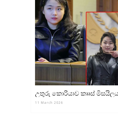
උතුරු කොරියාව කෲස් මිසයිලය
11 March 2026