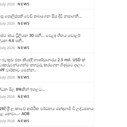
July 2026
NEWS
ටපු පොලිස්පති වෙඩි තබාගෙන සිය දිවි නසාගනී...
July 2026
NEWS
ස්ථ ණය ට‍්‍රිලියන 30 පනී... වෙළඳ හිඟය ඩොලර්
ලියන 4.6 පනී..
July 2026
NEWS
 බැංකුව එපා කියද්දී භාණ්ඩාගාරය 2.5 mil. USD ක්
චාකරුවන්ගෙන්ම තහවුරු කරගෙන ගිණුමට දාලා..-
PF වාර්තාව මෙන්න..
July 2026
NEWS
්ධන මිල 8%කින් ඉහලට...
July 2026
NEWS
26දී ශ‍්‍රී ලංකාවේ ආර්ථික වර්ධනය මන්දගාමී වී උද්ධමනය
ළ යනවා...- ADB
July 2026
NEWS