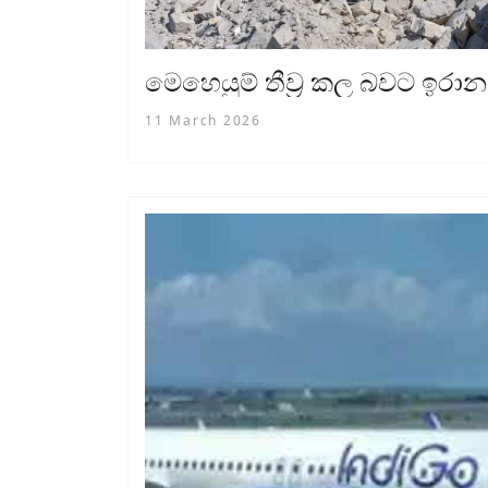
මෙහෙයුම් තීව්‍ර කල බවට ඉරාන
11 March 2026