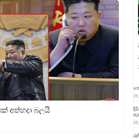
තෙ
29 
ක් අත්හදා බලයි
දි
ඇත
29 
රන