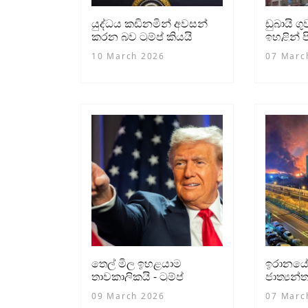
යුද්ධය කඩිනමින් අවසන්
ඩුබායි 
කරන බව ට්‍රම්ප් කියයි
ඉහළින් ප
10 March 2026
07 Marc
තෙල් මිල ඉහළයාම
ඉරානයේ 
තාවකාලිකයි - ට්‍රම්ප්
ජාත්‍යන්
ගුවන්ත
09 March 2026
07 Marc
පිපිරීමක්