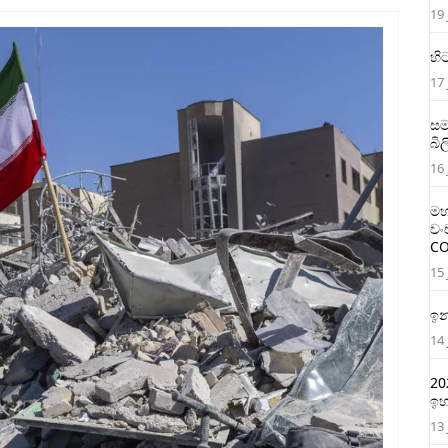
19 
හි
17 
සම
බි
16 
මහ
වං
CO
15 
ඉන
14 
20
ඉහ
13 