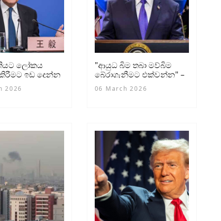
ීතියට ලෝකය
"ආයුධ බිම තබා මව්බිම
ිරීමට ඉඩ දෙන්න
බේරාගැනීමට එක්වන්න" –
යෙන් දැඩි
ඇමරිකානු ජනාධිපති
h 2026
06 March 2026
්
ට්‍රම්ප්ගෙන් ඉරාන ආරක්ෂක
අංශවලට විශේෂ ඉල්ලීමක්