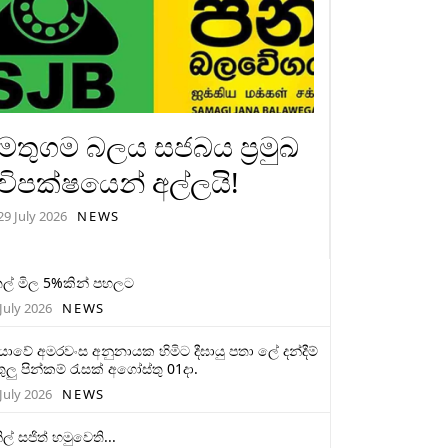
මතුගම බලය සජබය ප්‍රමුඛ
විපක්ෂයෙන් අල්ලයි!
29 July 2026
NEWS
ල් මිල 5%කින් පහලට
July 2026
NEWS
මියාවේ අමරවංස අනුනායක හිමිට දීඝායු පතා ලේ දන්දීම්
ුලු පින්කම් රැසක් අගෝස්තු 01දා.
July 2026
NEWS
ිල් සජිත් හමුවෙති...