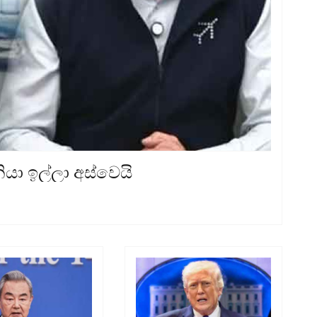
ියා ඉල්ලා අස්වෙයි