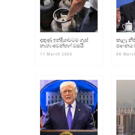
දකුණු ඉන්දියාවටම ගෑස්
කැලෑ න
නැහැ-අවන්හල් වසයි
පාලනය ක
බෑ - චීන
11 March 2026
08 Marc
ප්‍රකාශයක