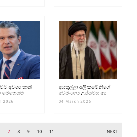
වට අවශ්‍ය තාක්
අයතුල්ලා අලි කමේනිගේ
ම මෙහෙයුම
අවමංගල්‍ය උත්සවය අද
ෙන යන්න පුළුවන්
h 2026
04 March 2026
කානු ආරක්ෂක
6
7
8
9
10
11
NEXT