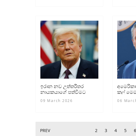
ඉරාන නව උත්තරීතර
අමෙරිකා
නායකයාගේ පත්වීමට
කල් මෙ
ට්‍රම්ප්ගේ අප්‍රසාදය
පවත්වාග
09 March 2026
06 Marc
- අමෙරි
ලේකම්
PREV
2
3
4
5