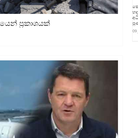
කො
හද
අධ
යෙන් ප්‍රකාශයක්
පු
09 